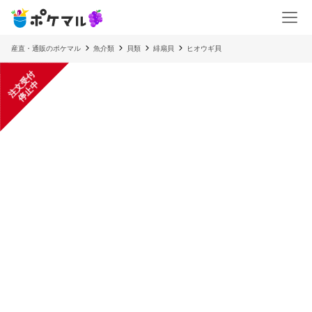
産直・通販のポケマル
魚介類
貝類
緋扇貝
ヒオウギ貝
注
文
受
付
停
止
中