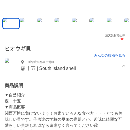
注文受付停止中
3
ヒオウギ貝
みんなの投稿を見る
三重県度会郡南伊勢町
森 十五 | South island shell
商品説明
▼自己紹介
森 十五
▼商品概要
関西万博に負けないよう！お家でいろんな食べ方・・・とても美
味しい貝です。子供達の学校の夏☀️の宿題とか、趣味に綺麗な可
愛らしい貝殻も希望なら遠慮なく言ってください🤗