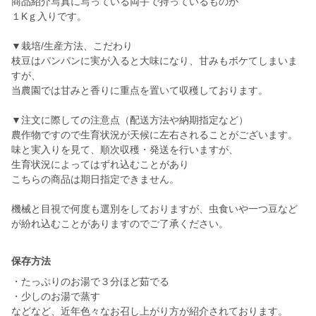
商品紹介写真に写っている両手で持っているものが
１Kｇ入りです。
▼栽培/生産方法、こだわり
枝豆はパンパンに実が入ると大味になり、甘みもボケてしまいま
すが、
当農園では甘みと香りに重点を置いて収穫しております。
▼注文に際しての注意点（配送方法や納期指定など）
農作物ですので生育状況が天候に左右されることがございます。
味と実入りを見て、順次収穫・発送を行いますが、
生育状況によってはずれ込むことがあり
こちらの商品は期日指定できません。
機械と目視で何度も選別をしておりますが、虫食いや一つ豆など
が紛れ込むことがありますのでご了承ください。
保存方法
・たっぷりのお湯で３分ほど茹でる
・少しのお湯で蒸す
などなど、近年色々なお召し上がり方が紹介されております。