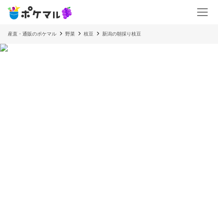
産直・通販のポケマル
野菜
枝豆
新潟の朝採り枝豆