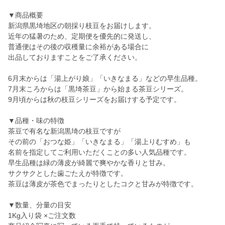
▼商品概要
新潟県黒埼地区の朝採り枝豆をお届けします。
近年の猛暑のため、定期便を優先的に発送し、
普通便はその後の収穫量に余裕がある場合に
出品しておりますことをご了承ください。
6月末からは「湯上がり娘」「いきなまる」などの早生品種。
7月末ころからは「黒埼茶豆」から始まる茶豆シリーズ。
9月頃からは秋の枝豆シリーズをお届けする予定です。
▼品種・味の特徴
茶豆で有名な新潟黒埼の枝豆ですが
その前の「おつな姫」「いきなまる」「湯上りむすめ」も
名前を指定してご利用いただくことの多い人気品種です。
早生品種は緑の薄皮が綺麗で爽やかな香りと甘み。
サクサクとした歯ごたえが特徴です。
茶豆は薄皮が茶色でまったりとしたコクと甘みが特徴です。
▼数量、分量の目安
1Kg入り袋 ×ご注文数