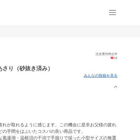
注文受付停止中
48
あさり（砂抜き済み）
みんなの投稿を見る
疲れが取れるように感じます。この機会に是非お父様の疲れ
どの手間をはぶいたコスパの良い商品です。
な風蓮湖・温根沼の干潟で手掘りで採った小型サイズの無選