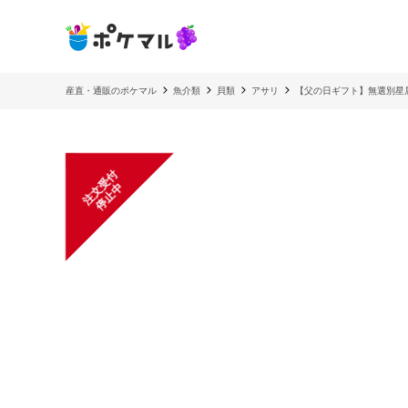
産直・通販のポケマル
魚介類
貝類
アサリ
【父の日ギフト】無選別星
注
文
受
付
停
止
中