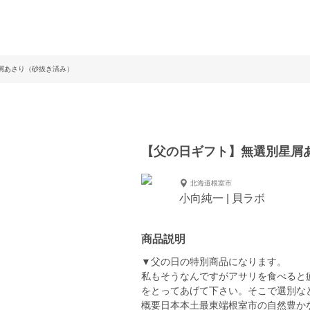
屑あさり（砂抜き済み）
【父の日ギフト】無選別星屑
北海道根室市
小向純一 | 貝ラボ
商品説明
▼父の日の特別商品になります。
私もそうなんですがアサリを食べると
をとってあげて下さい。そこで選別な
概要日本本土最東端根室市の自然豊か