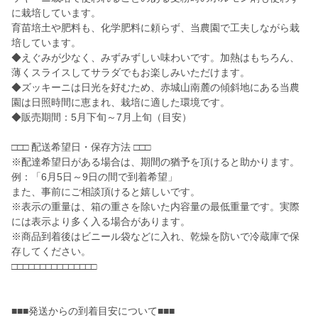
に栽培しています。
育苗培土や肥料も、化学肥料に頼らず、当農園で工夫しながら栽
培しています。
◆えぐみが少なく、みずみずしい味わいです。加熱はもちろん、
薄くスライスしてサラダでもお楽しみいただけます。
◆ズッキーニは日光を好むため、赤城山南麓の傾斜地にある当農
園は日照時間に恵まれ、栽培に適した環境です。
◆販売期間：5月下旬～7月上旬（目安）
□□□ 配送希望日・保存方法 □□□
※配達希望日がある場合は、期間の猶予を頂けると助かります。
例：「6月5日～9日の間で到着希望」
また、事前にご相談頂けると嬉しいです。
※表示の重量は、箱の重さを除いた内容量の最低重量です。実際
には表示より多く入る場合があります。
※商品到着後はビニール袋などに入れ、乾燥を防いで冷蔵庫で保
存してください。
□□□□□□□□□□□□□□□
■■■発送からの到着目安について■■■