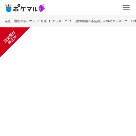
産直・通販のポケマル
野菜
ズッキーニ
【化学農薬等不使用】赤城のズッキーニ！11本入
注
文
受
付
停
止
中