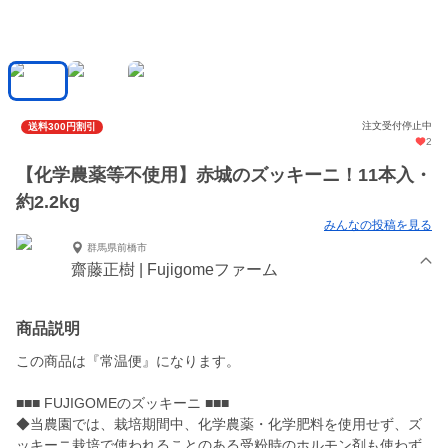
注文受付停止中
送料300円割引
2
【化学農薬等不使用】赤城のズッキーニ！11本入・
約2.2kg
みんなの投稿を見る
群馬県前橋市
齋藤正樹 | Fujigomeファーム
商品説明
この商品は『常温便』になります。
■■■ FUJIGOMEのズッキーニ ■■■
◆当農園では、栽培期間中、化学農薬・化学肥料を使用せず、ズ
ッキーニ栽培で使われることのある受粉時のホルモン剤も使わず