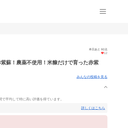
本日あと 92点
12
赤紫蘇！農薬不使用！米糠だけで育った赤紫
みんなの投稿を見る
間で平均して特に高い評価を得ています。
詳しくはこちら