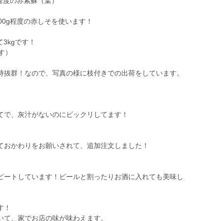
g程度の赤紫蘇（葉）
00g程度の赤しそを使います！
3kgです！
す）
持抜群！なので、写真の様に枝付きでの出荷をしています。
てで、灰汁がないのにビックリしてます！
ておかわりをお願いされて、追加注文しました！
ピートしています！ビールと割ったりお酒に入れても美味し
す！
て、家でお店の味が味わえます。