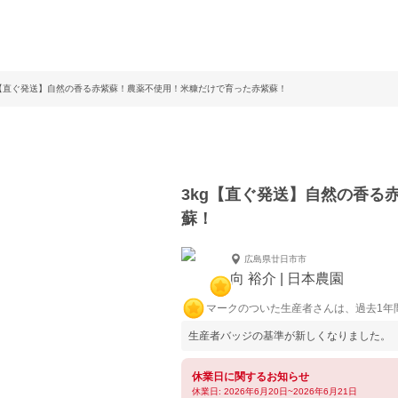
g【直ぐ発送】自然の香る赤紫蘇！農薬不使用！米糠だけで育った赤紫蘇！
3kg【直ぐ発送】自然の香る
蘇！
広島県廿日市市
向 裕介 | 日本農園
マークのついた生産者さんは、過去1年
生産者バッジの基準が新しくなりました。
休業日に関するお知らせ
休業日: 2026年6月20日~2026年6月21日