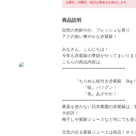
土曜日、日曜日、祝日は発送をお休みします
商品説明
自然の色鮮やか、フレッシュな香り
アクの無い爽やかな赤紫蘇！
みなさん、こんにちは！
今年も赤紫蘇の季節がやってまいりま
こちらの商品内容は、
➖➖➖➖➖➖➖➖➖➖➖➖➖➖➖➖➖➖➖
『ちりめん枝付き赤紫蘇 3kg
『味』バツグン！
『色』あざやか！
➖➖➖➖➖➖➖➖➖➖➖➖➖➖➖➖➖➖➖
農薬を使わない日本農園の赤紫蘇は、
大好評！
梅干しや紫蘇ジュースなど何にでも使
元気の出る紫蘇ジュースは絶品！オス