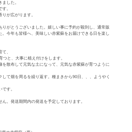
きました。
です。
香りが広がります。
ありがとうございました。嬉しい事に予約が殺到し、通常販
た。今年も皆様へ、美味しい赤紫蘇をお届けできる日を楽し
育て、
事育つと、大事に植え付けをします。
糠を散布して元気な土になって、元気な赤紫蘇が育つように
クして畑を周るを繰り返す。種まきから90日、、、ようやく
いです。
せん。発送期間内の発送を予定しております。