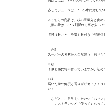
梅ぼしには、1キロの梅に対して200
赤しそジュースは、１Lの水に対して5
⚠️こちらの商品は、枝の重量分と含めて
（葉の量は、5〜7割採れる事が多いで
収穫は枝ごと！発送も枝付きで鮮度保
A様
スーパーの赤紫蘇と全然違う！採りた
Ｂ様
子供と孫に毎年作っていますが、初め
C様
届いた時の鮮度と香りがピカイチ！リ
い！
などと、ご意見をいただいておりま
レストランなどで使ってもらってい