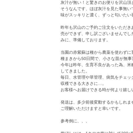
灰汁が無い！と驚きのお便りを沢山頂
そうなんです、ほぼ灰汁を見た事無い
味がスッキリと濃く、ずっと匂いたい
昨年も沢山のご予約ご注文をいただき
売ができず、申し訳ございませんでし
みに、準備しております。
当園の赤紫蘇は種から農薬を使わずに
種まきから50日間で、小さな苗が無
今年は昨年、生育不良があった為、米
してきました。
毎日、水管理や草管理、病気をチェッ
収穫できる大きさに…。
お客様へお届けできる時が何より嬉し
発送は、多少前後変動するかもしれま
ご理解いただけますと幸いです。
参考例に、、、