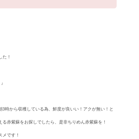
した！
！』
朝3時から収穫している為、鮮度が良いい！アクが無い！と
える赤紫蘇をお探しでしたら、是非ちりめん赤紫蘇を！
スメです！