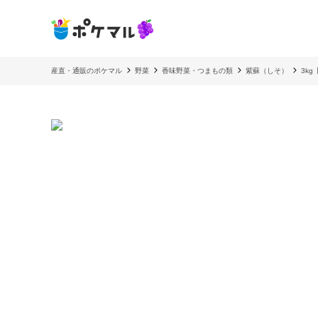
産直・通販のポケマル
野菜
香味野菜・つまもの類
紫蘇（しそ）
3k