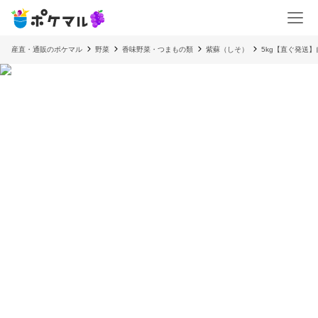
産直・通販のポケマル
野菜
香味野菜・つまもの類
紫蘇（しそ）
5kg【直ぐ発送