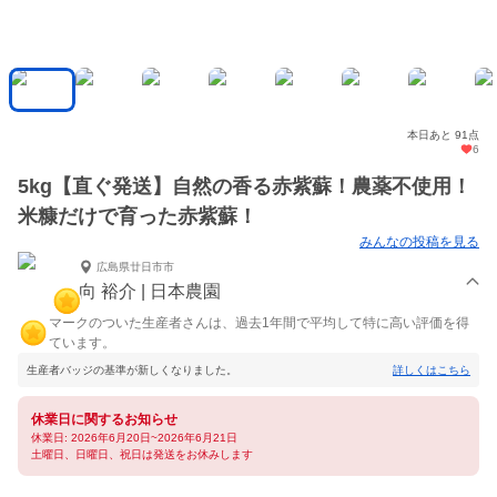
本日あと 91点
6
5kg【直ぐ発送】自然の香る赤紫蘇！農薬不使用！
米糠だけで育った赤紫蘇！
みんなの投稿を見る
広島県廿日市市
向 裕介 | 日本農園
マークのついた生産者さんは、過去1年間で平均して特に高い評価を得
ています。
生産者バッジの基準が新しくなりました。
詳しくはこちら
休業日に関するお知らせ
休業日: 2026年6月20日~2026年6月21日
土曜日、日曜日、祝日は発送をお休みします