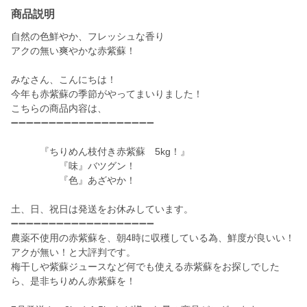
商品説明
自然の色鮮やか、フレッシュな香り
アクの無い爽やかな赤紫蘇！
みなさん、こんにちは！
今年も赤紫蘇の季節がやってまいりました！
こちらの商品内容は、
➖➖➖➖➖➖➖➖➖➖➖➖➖➖➖➖➖➖➖
『ちりめん枝付き赤紫蘇 5kg！』
『味』バツグン！
『色』あざやか！
土、日、祝日は発送をお休みしています。
➖➖➖➖➖➖➖➖➖➖➖➖➖➖➖➖➖➖➖
農薬不使用の赤紫蘇を、朝4時に収穫している為、鮮度が良いい！
アクが無い！と大評判です。
梅干しや紫蘇ジュースなど何でも使える赤紫蘇をお探しでした
ら、是非ちりめん赤紫蘇を！