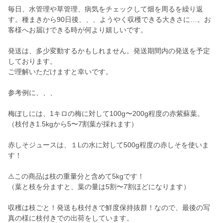
毎日、水管理や草管理、病気をチェックして畑を周るを繰り返
す。種まきから90日後、、、ようやく収穫できる大きさに…。お
客様へお届けできる時が何より嬉しいです。
発送は、多少変動するかもしれません。発送期間内の発送を予定
しております。
ご理解いただけますと幸いです。
参考例に、、、
梅ぼしには、1キロの梅に対して100g〜200g程度の赤紫蘇葉。
（枝付き1.5kgから5〜7割葉が採れます）
赤しそジュースは、１Lの水に対して500g程度の赤しそを使いま
す！
⚠️この商品は枝の重量分と含めて5kgです！
（葉と枝を分ますと、葉の量は5割〜7割ほどになります）
収穫は枝ごと！発送も枝付きで鮮度保持抜群！なので、最後の写
真の様に枝付きでの出荷をしています。