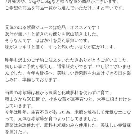
7月発送や、3kgや1.5kgなど様々な量の商品がございます。
ご希望の商品を商品一覧から選んでいただけますと幸いです。
元気の出る紫蘇ジュースは絶品！オススメです！
灰汁が無い！と驚きのお便りを沢山頂きました。
そうなんです、ほぼ灰汁を見た事無いです。
味がスッキリと濃く、ずっと匂いたい香りが広がります。
昨年も沢山のご予約ご注文をいただきありがとうございました。
嬉しい事に予約が殺到し、通常販売ができず、申し訳ございませ
んでした。今年も皆様へ、美味しい赤紫蘇をお届けできる日を楽
しみに、準備しております。
当園の赤紫蘇は種から農薬と化成肥料を使わずに育て、
種まきから50日間で、小さな苗が無事育つと、大事に植え付けを
していきます。
今年は昨年、生育不良があった為、米糠を散布して元気な土にな
って、元気な赤紫蘇が育つようにしてきました。
農薬は勿論使わず、肥料も米糠のみを使用した、美味しい赤紫蘇
を届けたい。