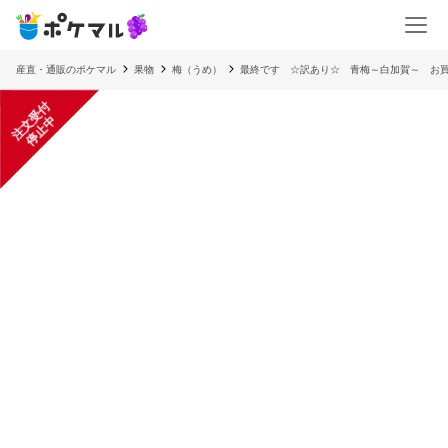
産直・通販のポケマル
果物
梅（うめ）
最終です ☆訳あり☆ 青梅～白加賀～ お
注
文
受
付
停
止
中