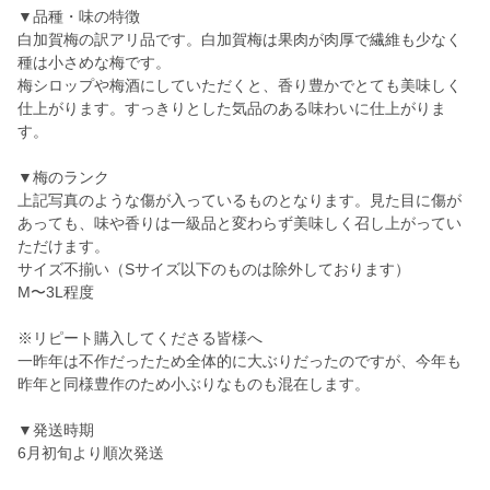
▼品種・味の特徴
白加賀梅の訳アリ品です。白加賀梅は果肉が肉厚で繊維も少なく
種は小さめな梅です。
梅シロップや梅酒にしていただくと、香り豊かでとても美味しく
仕上がります。すっきりとした気品のある味わいに仕上がりま
す。
▼梅のランク
上記写真のような傷が入っているものとなります。見た目に傷が
あっても、味や香りは一級品と変わらず美味しく召し上がってい
ただけます。
サイズ不揃い（Sサイズ以下のものは除外しております）
M〜3L程度
※リピート購入してくださる皆様へ
一昨年は不作だったため全体的に大ぶりだったのですが、今年も
昨年と同様豊作のため小ぶりなものも混在します。
▼発送時期
6月初旬より順次発送