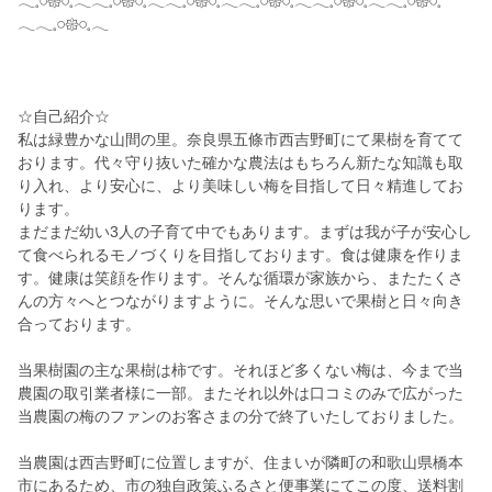
𓂃𓈒𓏸𑁍𓏸𓈒𓂃𓂃𓈒𓏸𑁍𓏸𓈒𓂃𓂃𓈒𓏸𑁍𓏸𓈒𓂃𓂃𓈒𓏸𑁍𓏸𓈒𓂃𓂃𓈒𓏸𑁍𓏸𓈒𓂃𓂃𓈒𓏸𑁍𓏸𓈒
𓂃𓂃𓈒𓏸𑁍𓏸𓈒𓂃
☆自己紹介☆
私は緑豊かな山間の里。奈良県五條市西吉野町にて果樹を育てて
おります。代々守り抜いた確かな農法はもちろん新たな知識も取
り入れ、より安心に、より美味しい梅を目指して日々精進してお
ります。
まだまだ幼い3人の子育て中でもあります。まずは我が子が安心し
て食べられるモノづくりを目指しております。食は健康を作りま
す。健康は笑顔を作ります。そんな循環が家族から、またたくさ
んの方々へとつながりますように。そんな思いで果樹と日々向き
合っております。
当果樹園の主な果樹は柿です。それほど多くない梅は、今まで当
農園の取引業者様に一部。またそれ以外は口コミのみで広がった
当農園の梅のファンのお客さまの分で終了いたしておりました。
当農園は西吉野町に位置しますが、住まいが隣町の和歌山県橋本
市にあるため、市の独自政策ふるさと便事業にてこの度、送料割