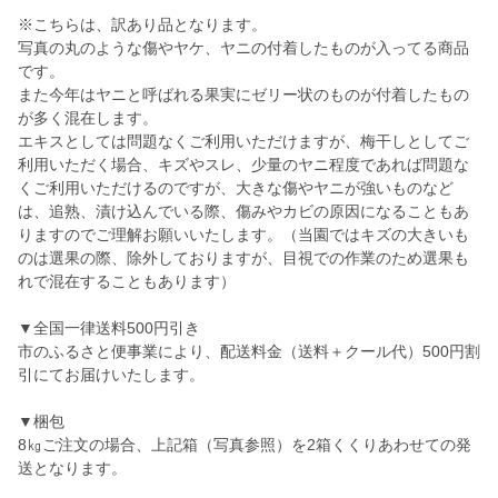
※こちらは、訳あり品となります。
写真の丸のような傷やヤケ、ヤニの付着したものが入ってる商品
です。
また今年はヤニと呼ばれる果実にゼリー状のものが付着したもの
が多く混在します。
エキスとしては問題なくご利用いただけますが、梅干しとしてご
利用いただく場合、キズやスレ、少量のヤニ程度であれば問題な
くご利用いただけるのですが、大きな傷やヤニが強いものなど
は、追熟、漬け込んでいる際、傷みやカビの原因になることもあ
りますのでご理解お願いいたします。（当園ではキズの大きいも
のは選果の際、除外しておりますが、目視での作業のため選果も
れで混在することもあります）
▼全国一律送料500円引き
市のふるさと便事業により、配送料金（送料＋クール代）500円割
引にてお届けいたします。
▼梱包
8㎏ご注文の場合、上記箱（写真参照）を2箱くくりあわせての発
送となります。