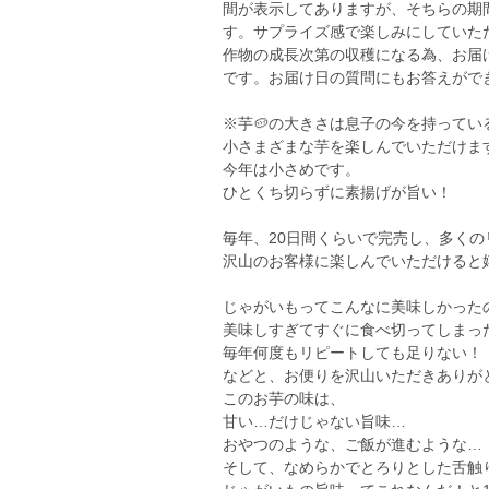
間が表示してありますが、そちらの期
す。サプライズ感で楽しみにしていた
作物の成長次第の収穫になる為、お届
です。お届け日の質問にもお答えがで
※芋🥔の大きさは息子の今を持って
小さまざまな芋を楽しんでいただけま
今年は小さめです。
ひとくち切らずに素揚げが旨い！
毎年、20日間くらいで完売し、多く
沢山のお客様に楽しんでいただけると
じゃがいもってこんなに美味しかった
美味しすぎてすぐに食べ切ってしまっ
毎年何度もリピートしても足りない！
などと、お便りを沢山いただきありが
このお芋の味は、
甘い…だけじゃない旨味…
おやつのような、ご飯が進むような…
そして、なめらかでとろりとした舌触