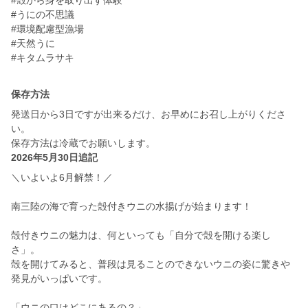
#殻から身を取り出す体験
#うにの不思議
#環境配慮型漁場
#天然うに
#キタムラサキ
保存方法
発送日から3日ですが出来るだけ、お早めにお召し上がりくださ
い。
保存方法は冷蔵でお願いします。
2026年5月30日追記
＼いよいよ6月解禁！／
南三陸の海で育った殻付きウニの水揚げが始まります！
殻付きウニの魅力は、何といっても「自分で殻を開ける楽し
さ」。
殻を開けてみると、普段は見ることのできないウニの姿に驚きや
発見がいっぱいです。
「ウニの口はどこにあるの？」