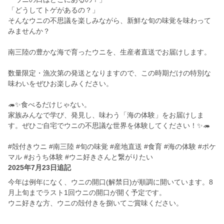
「どうしてトゲがあるの？」
そんなウニの不思議を楽しみながら、新鮮な旬の味覚を味わって
みませんか？
南三陸の豊かな海で育ったウニを、生産者直送でお届けします。
数量限定・漁次第の発送となりますので、この時期だけの特別な
味わいをぜひお楽しみください。
🦔✨食べるだけじゃない。
家族みんなで学び、発見し、味わう「海の体験」をお届けしま
す。ぜひご自宅でウニの不思議な世界を体験してください！✨🦔
#殻付きウニ #南三陸 #旬の味覚 #産地直送 #食育 #海の体験 #ポケ
マル #おうち体験 #ウニ好きさんと繋がりたい
2025年7月23日追記
今年は例年になく、ウニの開口(解禁日)が順調に開いています。8
月上旬までラスト1回ウニの開口が開く予定です。
ウニ好きな方、ウニの殻付きを捌いてご賞味ください。