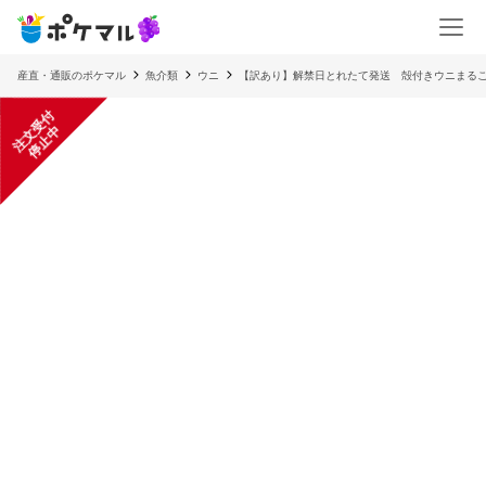
産直・通販のポケマル
魚介類
ウニ
【訳あり】解禁日とれたて発送 殻付きウニまるご
注
文
受
付
停
止
中