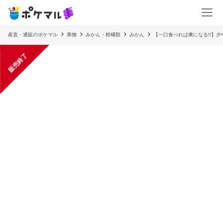
産直・通販のポケマル
果物
みかん・柑橘類
みかん
【一口食べれば虜になる!!】夕
販売終了