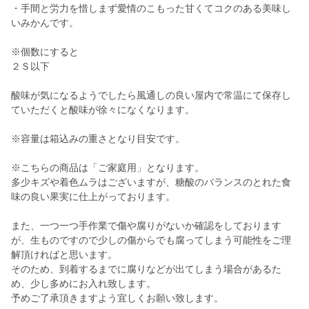
・手間と労力を惜しまず愛情のこもった甘くてコクのある美味し
いみかんです。
※個数にすると
２Ｓ以下
酸味が気になるようでしたら風通しの良い屋内で常温にて保存し
ていただくと酸味が徐々になくなります。
※容量は箱込みの重さとなり目安です。
※こちらの商品は「ご家庭用」となります。
多少キズや着色ムラはございますが、糖酸のバランスのとれた食
味の良い果実に仕上がっております。
また、一つ一つ手作業で傷や腐りがないか確認をしております
が、生ものですので少しの傷からでも腐ってしまう可能性をご理
解頂ければと思います。
そのため、到着するまでに腐りなどが出てしまう場合があるた
め、少し多めにお入れ致します。
予めご了承頂きますよう宜しくお願い致します。