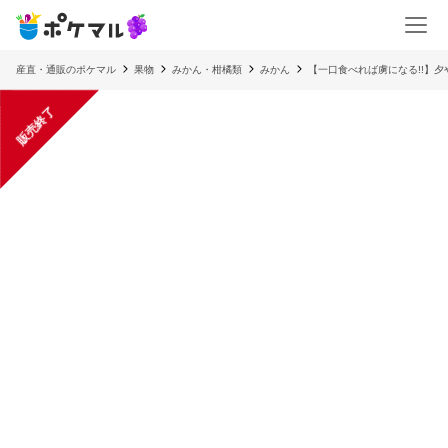
産直・通販のポケマル
果物
みかん・柑橘類
みかん
【一口食べれば虜になる!!】
販売終了