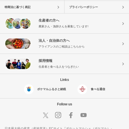
特商法に基づく表記
プライバシーポリシー
生産者の方へ
農家さん・漁師さんを募集しています!
法人・自治体の方へ
アライアンスのご相談はこちらから
採用情報
生産者と食べる人をつなぎたい
Links
ポケマルふるさと納税
食べる通信
Follow us
日本最大級の産直（産地直送）ECサイト『ポケットマルシェ（ポケマル）』