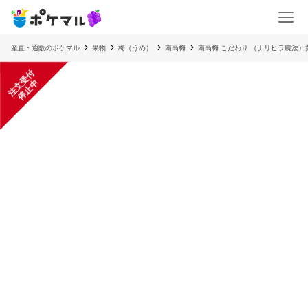
産直・通販のポケマル
果物
梅（うめ）
南高梅
南高梅 こだわり （ナリヒラ農法
注
文
受
付
停
止
中