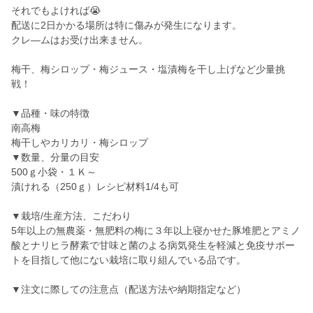
それでもよければ😭
配送に2日かかる場所は特に傷みが発生になります。
クレ―ムはお受け出来ません。
梅干、梅シロップ・梅ジュース・塩漬梅を干し上げなど少量挑
戦！
▼品種・味の特徴
南高梅
梅干しやカリカリ・梅シロップ
▼数量、分量の目安
500ｇ小袋・１Ｋ～
漬けれる（250ｇ）レシピ材料1/4も可
▼栽培/生産方法、こだわり
5年以上の無農薬・無肥料の梅に３年以上寝かせた豚堆肥とアミノ
酸とナリヒラ酵素で甘味と菌のよる病気発生を軽減と免疫サポー
トを目指して他にない栽培に取り組んでいる品です。
▼注文に際しての注意点（配送方法や納期指定など）