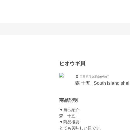
ヒオウギ貝
三重県度会郡南伊勢町
森 十五 | South island shel
商品説明
▼自己紹介
森 十五
▼商品概要
とても美味しい貝です。