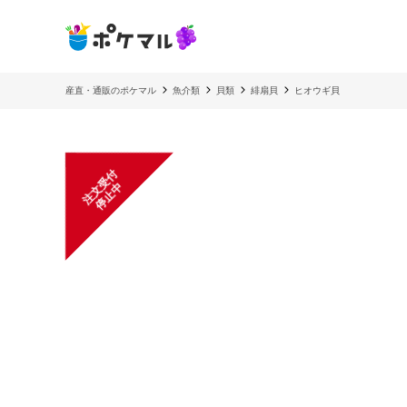
産直・通販のポケマル
魚介類
貝類
緋扇貝
ヒオウギ貝
注
文
受
付
停
止
中