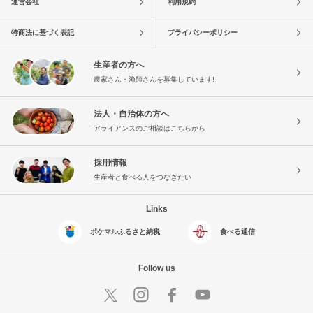
運営会社
利用規約
特商法に基づく表記
プライバシーポリシー
生産者の方へ
農家さん・漁師さんを募集しています!
法人・自治体の方へ
アライアンスのご相談はこちらから
採用情報
生産者と食べる人をつなぎたい
Links
ポケマルふるさと納税
食べる通信
Follow us