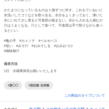
かたまりになっているものは１個ずつに外す。これをていねいに
水洗いしてゴミなどを取り去る。水分をよくきっておく。沸いた
水にいれて少し煮ると可食部が縮まない。水から入れると縮むが
汁はうまくなる。汁として食べて、可食部は手で割りながら食べ
るといい。
#亀の手 #カメノテ #ペルセベス
#旨い #みそ汁 #おみそしる #おみおつけ
保存方法
1日 冷蔵庫保存お願いいたします
#新◯◯
#固定種･在来種
この商品のタイプについて