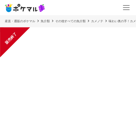
産直・通販のポケマル
魚介類
その他すべての魚介類
カメノテ
味わい奥の手！カメ
販売終了