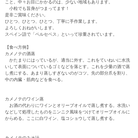
こと。中々お目にかかるのは、少ない地域もあります。
小粒でも旨身がつまってます！
是非ご賞味ください。
ひとつ、ひとつ、ひとつ、丁寧に手作業します。
よろしくおねがいします。
スペイン語で「ペルセベス」といって珍重されています。
【食べ方例】
カメノテの酒蒸
かたまりにはっているが、適当に外す。これをていねいに水洗
いして表面についているゴミなどを落とす。これを少量の酒で蒸
し煮にする。あまり蒸しすぎないのがコツ。先の部分爪を割り、
中の内臓・筋肉などを食べる。
カメノテのワイン蒸
お酒の代わりにワインとオリーブオイルで蒸し煮する。水洗い
などして処理したものをニンニク風味をつけてオリーブオイルに
からめる。ここに白ワイン、塩コショウして蒸し煮する。
カメノテのみそ汁