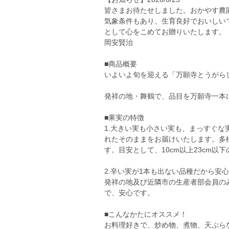
皆さまお待たせしました。おかやす農
気象条件もあり、生育良好でおいしい
として心をこめてお贈りいたします。
岡安賢治
■商品概要
いよいよ旬を迎える「万願寺とうがら
発祥の地・舞鶴で、品目を万願寺一本
■果実の特徴
1.大きい実も小さい実も、まっすぐ
れたそのままをお届けいたします。多
す。目安として、10cm以上23cm以
2.辛い実が1本も出ない品種だから安心
発祥の地及び近隣市の生産者部会員の
で、安心です。
■こんなかたにオススメ！
お料理好きで、炒め物、煮物、天ぷら