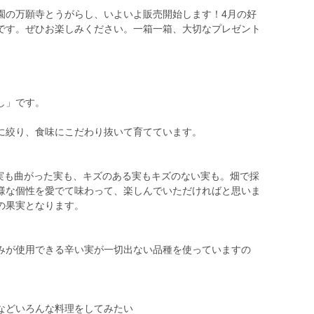
園の万願寺とうがらし、いよいよ販売開始します！4月の好
です。ぜひお楽しみください。一箱一箱、大切なプレゼント
し」です。
に絞り、食味にこだわり抜いて育てています。
な実も曲がった実も、キズのある実もキズのない実も。畑で採
様な個性を愛でて味わって、楽しんでいただければと思いま
下の果実となります。
みが使用できる辛い実が一切出ない品種を使っていますの
などいろんな料理をしてみたい