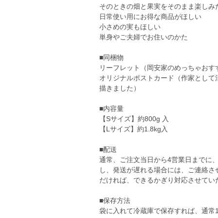
そのときの畑と果実をそのまま楽しみ
日常使い用にお得な商品がほしい
小さめの実もほしい
単身やご夫婦でお住いのかた
■同梱物
リーフレット（岡安家のめっちゃおす
オリジナルポストカード（作家として
描きました）
■内容量
【Sサイズ】約800g 入
【Lサイズ】約1.8kg入
■配送
通常、ご注文当日から4営業日までに
し、発送が遅れる場合には、ご連絡さ
だければ、できるかぎり対応させてい
■保存方法
袋に入れて冷蔵庫で保存すれば、通常