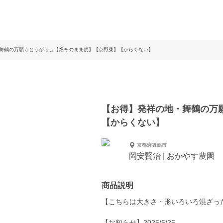
舞鶴の万願寺とうがらし【畑そのまま便】【京野菜】【からくない】
【お得】発祥の地・舞鶴の万
【からくない】
京都府舞鶴市
岡安賢治 | おかやす農園
商品説明
【こちらは大きさ・形いろいろ混ざっ
【お知らせ】2026/6/25