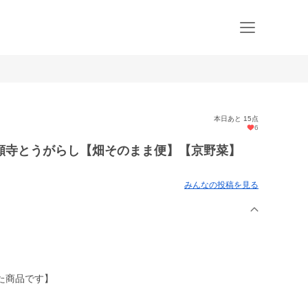
本日あと 15点
6
願寺とうがらし【畑そのまま便】【京野菜】
みんなの投稿を見る
た商品です】