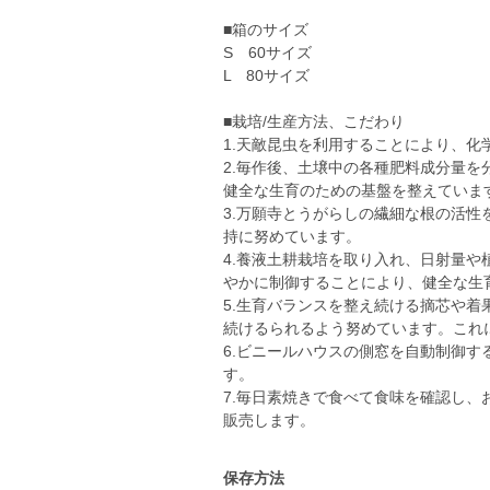
■箱のサイズ
S 60サイズ
L 80サイズ
■栽培/生産方法、こだわり
1.天敵昆虫を利用することにより、化
2.毎作後、土壌中の各種肥料成分量
健全な生育のための基盤を整えていま
3.万願寺とうがらしの繊細な根の活
持に努めています。
4.養液土耕栽培を取り入れ、日射量
やかに制御することにより、健全な生
5.生育バランスを整え続ける摘芯や
続けるられるよう努めています。これ
6.ビニールハウスの側窓を自動制御
す。
7.毎日素焼きで食べて食味を確認し
販売します。
保存方法