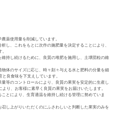
学農薬使用量を削減しています。
を分析し、これをもとに次作の施肥量を決定することにより、
す。
性を維持し続けるために、良質の堆肥を施用し、土壌団粒の維
や植物体のサイズに応じ、時々刻々与える水と肥料の分量を細
育と良食味を下支えしています。
着果量等のコントロールにより、良質の果実を安定的に生産し
により、お客様に素早く良質の果実をお届けいたします。
することにより、生育適温を維持し続ける管理に努めていま
、お召し上がりいただくのにふさわしいと判断した果実のみを