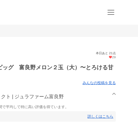
本日あと 21点
29
ビッグ 富良野メロン２玉（大）〜とろける甘
みんなの投稿を見る
クト | ジュラファーム富良野
間で平均して特に高い評価を得ています。
詳しくはこちら