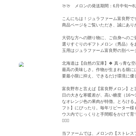
🍈🍈 メロンの発送期間：6月中旬〜8月
こんにちは！ジュラファーム富良野で
商品ページをご覧いただき、誠にあり
大切な方への贈り物に、ご自身へのご
選りすぐりのギフトメロン（秀品）を
玉用はジュラファーム富良野の別ペー
北海道は【自然の宝庫】🍀 真っ青な
最高の美味しさ。作物が生まれる畑に
要最小限に抑え、できるだけ環境に優
富良野市と言えば【富良野メロン】と言
日の大きな寒暖差が、高い糖度（16〜
なオレンジ色の果肉が特徴。とろける
フト】にぴったり。毎年リピーター様
ウス内でじっくりと手間暇をかけて育てた
👨🏻‍⚕️
当ファームでは、メロンの【ストレス