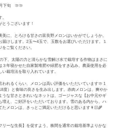
下旬 🍈🍈
す。
がとうございます！
褒美に、とろける甘さの富良野メロンはいかがでしょうか。
お届けします。2玉〜4玉で、玉数をお選びいただけます。１
ジをご覧ください。
空の下、太陽の力と清らかな雪解け水で栽培する作物はまさに
は３年寝かせた自家製堆肥や緑肥をすき込み、農薬使用を必
しい栽培法を取り入れています。
われるくらい、メロンは高い評価をいただいています🍈 1
18度）と食味の良さを生み出します。赤肉メロンは、爽やか
ような甘さときれいなネットは、ゴージャスな【お中元やギ
も増え、ご好評をいただいております。雪のある内から、ハ
メロンは、きっとご満足いただけると思います👨🏻‍🌾
フリーな生長】を促すよう、株間を通常の栽培基準よりかな