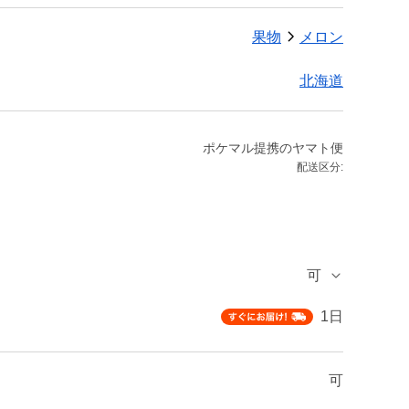
果物
メロン
北海道
ポケマル提携のヤマト便
配送区分:
可
1日
可