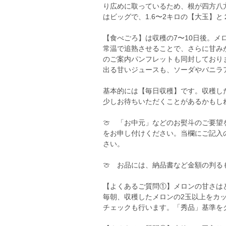
り広めに取っているため、根が四方八
はビッグで、1.6〜2キロの【大玉】
【食べごろ】は収穫の7〜10日後。
常温で追熟させることで、さらに甘み
のご案内パンフレットも同封しており
出る甘いジュースも、ソーダやバニラ
基本的には【毎日収穫】です。収穫し
少しお待ちいただくことがあるかもし
🍈 「お中元」などのお熨斗のご要
をお申し付けください。当欄にご記入
さい。
🍈 お品には、納品書など金額の判
【よくあるご質問①】メロンの甘さは
毎朝、収穫したメロンの2玉以上をカ
チェックも行います。「秀品」基準を