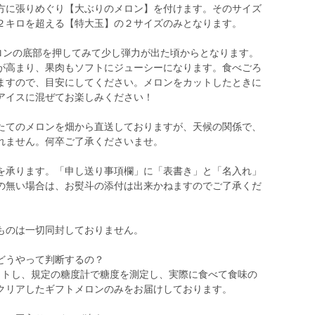
方に張りめぐり【大ぶりのメロン】を付けます。そのサイズ
と２キロを超える【特大玉】の２サイズのみとなります。
メロンの底部を押してみて少し弾力が出た頃からとなります。
が高まり、果肉もソフトにジューシーになります。食べごろ
ますので、目安にしてください。メロンをカットしたときに
アイスに混ぜてお楽しみください！
たてのメロンを畑から直送しておりますが、天候の関係で、
れません。何卒ご了承くださいませ。
望を承ります。「申し送り事項欄」に「表書き」と「名入れ」
の無い場合は、お熨斗の添付は出来かねますのでご了承くだ
るものは一切同封しておりません。
どうやって判断するの？
ットし、規定の糖度計で糖度を測定し、実際に食べて食味の
クリアしたギフトメロンのみをお届けしております。