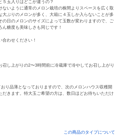
と５玉入りはどこが違うの？
けないように通常のメロン栽培の株間よりスペースを広く取
な大ぶりのメロンが多く、大箱に４玉しか入らないことが多
その日のメロンのサイズによって玉数が変わりますので、ご
ろん糖度も美味しさも同じです！
い合わせください！
お召し上がりの2〜3時間前に冷蔵庫で冷やしてお召し上がり
しており品薄となっておりますので、次のメロンハウス収穫開
ただきます。特大玉ご希望の方は、数日ほどお待ちいただけ
この商品のタイプについて