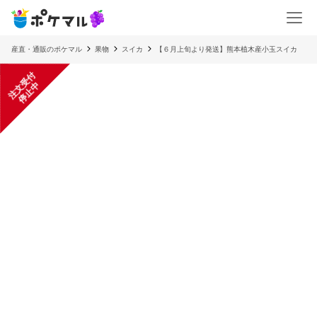
産直・通販のポケマル
果物
スイカ
【６月上旬より発送】熊本植木産小玉スイカ
注
文
受
付
停
止
中