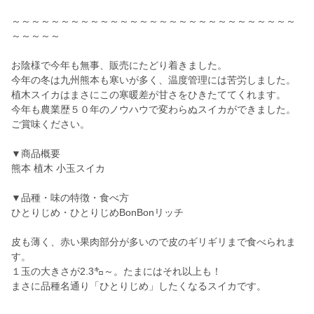
～～～～～～～～～～～～～～～～～～～～～～～～～～～～～
～～～～～
お陰様で今年も無事、販売にたどり着きました。
今年の冬は九州熊本も寒いが多く、温度管理には苦労しました。
植木スイカはまさにこの寒暖差が甘さをひきたててくれます。
今年も農業歴５０年のノウハウで変わらぬスイカができました。
ご賞味ください。
▼商品概要
熊本 植木 小玉スイカ
▼品種・味の特徴・食べ方
ひとりじめ・ひとりじめBonBonリッチ
皮も薄く、赤い果肉部分が多いので皮のギリギリまで食べられま
す。
１玉の大きさが2.3㌔～。たまにはそれ以上も！
まさに品種名通り「ひとりじめ」したくなるスイカです。