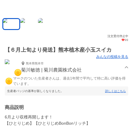
注文受付停止中
99
【６月上旬より発送】熊本植木産小玉スイカ
みんなの投稿を見る
熊本県熊本市
菊川敏徳 | 菊川農園株式会社
マークのついた生産者さんは、過去1年間で平均して特に高い評価を得
ています。
生産者バッジの基準が新しくなりました。
詳しくはこちら
商品説明
6月より収穫再開します！
【ひとりじめ】【ひとりじめBonBonリッチ】