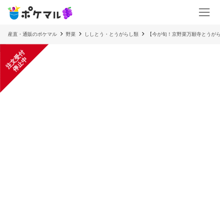
産直・通販のポケマル
野菜
ししとう・とうがらし類
【今が旬！京野菜万願寺とうが
注
文
受
付
停
止
中