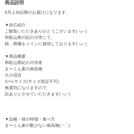
商品説明
6月上旬以降のお届けになります。
▼自己紹介
ご観覧いただきありがとうございます( ᵕᴗᵕ )
和歌山県の紀の川市にて、
柿、柑橘をメインに栽培しております( ᵕᴗᵕ )
▼商品概要
和歌山県紀の川市産
まーくん家の南高梅
大小混合
S〜Lサイズ(サイズ指定不可)
無選別になりますので、
訳ありとさせていただきます( ᵕᴗᵕ )
▼品種・味の特徴・食べ方
まーくん家の数少ない南高梅(´ｰ｀)