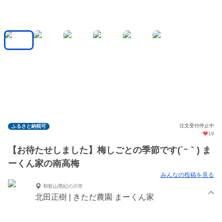
注文受付停止中
ふるさと納税可
19
【お待たせしました】梅しごとの季節です(´ｰ｀) ま
ーくん家の南高梅
みんなの投稿を見る
和歌山県紀の川市
北田正樹 | きただ農園 まーくん家