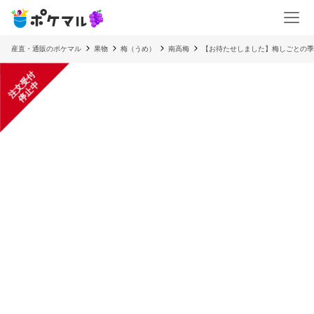
産直・通販のポケマル
果物
梅（うめ）
南高梅
【お待たせしました】梅しごとの季節
注
文
受
付
停
止
中