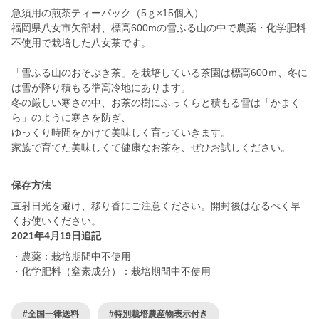
急須用の煎茶ティーパック（5ｇ×15個入）
福岡県八女市矢部村、標高600mの雪ふる山の中で農薬・化学肥料
不使用で栽培した八女茶です。
「雪ふる山のおそぶき茶」を栽培している茶園は標高600ｍ、冬に
は雪が降り積もる準高冷地にあります。
冬の厳しい寒さの中、お茶の樹にふっくらと積もる雪は「かまく
ら」のように寒さを防ぎ、
ゆっくり時間をかけて美味しく育っていきます。
保存方法
直射日光を避け、移り香にご注意ください。開封後はなるべく早
くお使いください。
2021年4月19日追記
・農薬：栽培期間中不使用
・化学肥料（窒素成分）：栽培期間中不使用
#全国一律送料
#特別栽培農産物表示付き