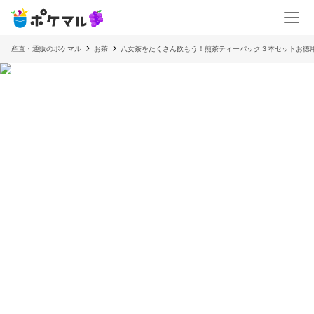
産直・通販のポケマル
お茶
八女茶をたくさん飲もう！煎茶ティーパック３本セットお徳