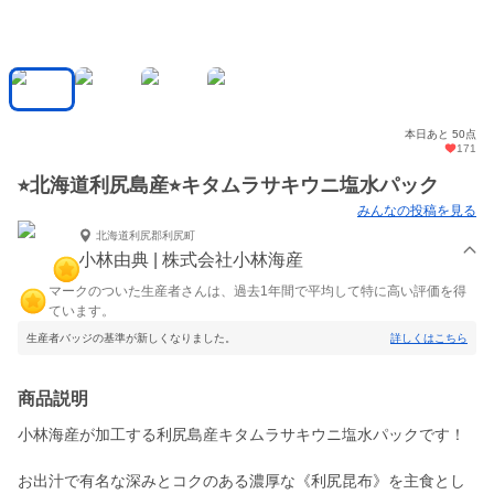
本日あと 50点
171
⭐︎北海道利尻島産⭐︎キタムラサキウニ塩水パック
みんなの投稿を見る
北海道利尻郡利尻町
小林由典 | 株式会社小林海産
マークのついた生産者さんは、過去1年間で平均して特に高い評価を得
ています。
生産者バッジの基準が新しくなりました。
詳しくはこちら
商品説明
小林海産が加工する利尻島産キタムラサキウニ塩水パックです！
お出汁で有名な深みとコクのある濃厚な《利尻昆布》を主食とし