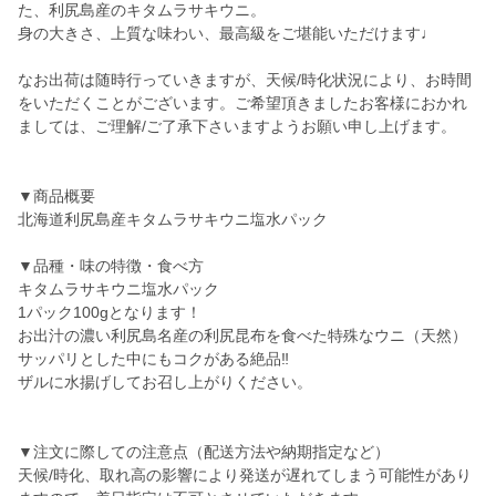
た、利尻島産のキタムラサキウニ。
身の大きさ、上質な味わい、最高級をご堪能いただけます♩
なお出荷は随時行っていきますが、天候/時化状況により、お時間
をいただくことがございます。ご希望頂きましたお客様におかれ
ましては、ご理解/ご了承下さいますようお願い申し上げます。
▼商品概要
北海道利尻島産キタムラサキウニ塩水パック
▼品種・味の特徴・食べ方
キタムラサキウニ塩水パック
1パック100gとなります！
お出汁の濃い利尻島名産の利尻昆布を食べた特殊なウニ（天然）
サッパリとした中にもコクがある絶品‼︎
ザルに水揚げしてお召し上がりください。
▼注文に際しての注意点（配送方法や納期指定など）
天候/時化、取れ高の影響により発送が遅れてしまう可能性があり