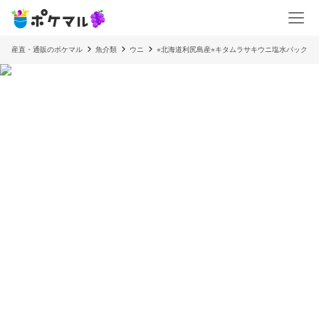
産直・通販のポケマル
魚介類
ウニ
⭐︎北海道利尻島産⭐︎キタムラサキウニ塩水パック