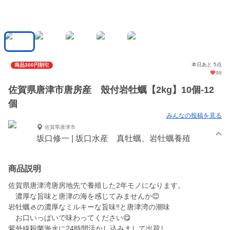
本日あと 5点
商品300円割引
98
佐賀県唐津市唐房産 殼付岩牡蠣【2kg】10個-12
個
みんなの投稿を見る
佐賀県唐津市
坂口修一 | 坂口水産 真牡蠣、岩牡蠣養殖
商品説明
佐賀県唐津湾唐房地先で養殖した2年モノになります。
濃厚な旨味と唐津の海を感じてみませんか😊
岩牡蠣🦪の濃厚なミルキーな旨味‼️と唐津湾の潮味
お口いっぱいで味わってください😋
紫外線殺菌海水に24時間活かし込みまして出荷し