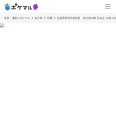
産直・通販のポケマル
魚介類
牡蠣
佐賀県唐津市唐房産 殼付岩牡蠣【2kg】10個-12