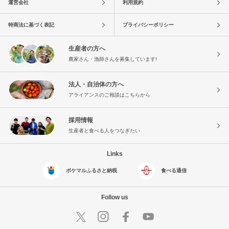
運営会社
利用規約
特商法に基づく表記
プライバシーポリシー
生産者の方へ
農家さん・漁師さんを募集しています!
法人・自治体の方へ
アライアンスのご相談はこちらから
採用情報
生産者と食べる人をつなぎたい
Links
ポケマルふるさと納税
食べる通信
Follow us