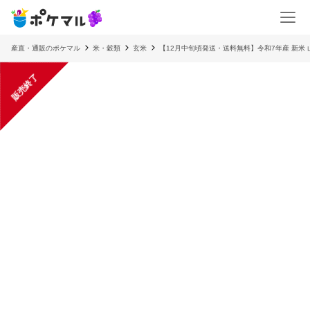
産直・通販のポケマル
米・穀類
玄米
【12月中旬頃発送・送料無料】令和7年産 新米 
販売終了