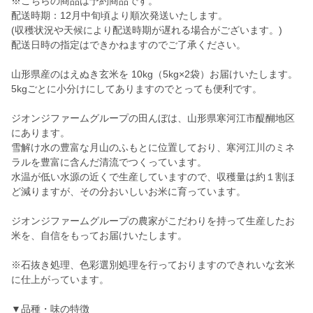
※こちらの商品は予約商品です。
配送時期：12月中旬頃より順次発送いたします。
(収穫状況や天候により配送時期が遅れる場合がございます。)
配送日時の指定はできかねますのでご了承ください。
山形県産のはえぬき玄米を 10kg（5kg×2袋）お届けいたします。
5kgごとに小分けにしてありますのでとっても便利です。
ジオンジファームグループの田んぼは、山形県寒河江市醍醐地区
にあります。
雪解け水の豊富な月山のふもとに位置しており、寒河江川のミネ
ラルを豊富に含んだ清流でつくっています。
水温が低い水源の近くで生産していますので、収穫量は約１割ほ
ど減りますが、その分おいしいお米に育っています。
ジオンジファームグループの農家がこだわりを持って生産したお
米を、自信をもってお届けいたします。
※石抜き処理、色彩選別処理を行っておりますのできれいな玄米
に仕上がっています。
▼品種・味の特徴