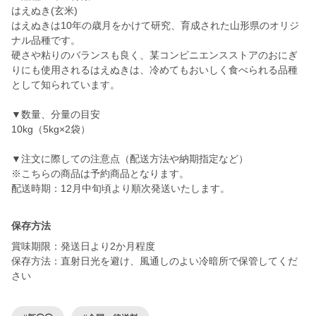
はえぬき(玄米)
はえぬきは10年の歳月をかけて研究、育成された山形県のオリジ
ナル品種です。
硬さや粘りのバランスも良く、某コンビニエンスストアのおにぎ
りにも使用されるはえぬきは、冷めてもおいしく食べられる品種
として知られています。
▼数量、分量の目安
10kg（5kg×2袋）
▼注文に際しての注意点（配送方法や納期指定など）
※こちらの商品は予約商品となります。
配送時期：12月中旬頃より順次発送いたします。
保存方法
賞味期限：発送日より2か月程度
保存方法：直射日光を避け、風通しのよい冷暗所で保管してくだ
さい