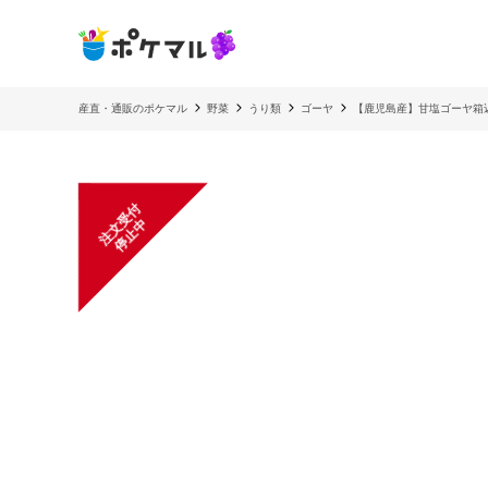
産直・通販のポケマル
野菜
うり類
ゴーヤ
【鹿児島産】甘塩ゴーヤ箱込
注
文
受
付
停
止
中