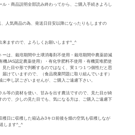
ール・商品説明全部読み終わってから、ご購入手続きよろし
発送、人気商品の為、発送日目安以降になったりもしますの
来ますので、よろしくお願いします^_^
トーは、栽培期間中土壌消毒剤不使用・栽培期間中農薬節減
有機JAS認定農薬使用）・有化学肥料不使用・有機質堆肥使
、見た目や形で判断するのではなく、実１つ１つ個性だと思
、届けていますので、（食品廃棄問題に取り組んでいます）
誠に申し訳ございませんが、ご購入ご遠慮下さい。
ラル等の資材を使い、甘みを出す農法ですので、見た目が綺
すので、少しの見た目でも、気になる方は、ご購入ご遠慮下
収穫日に収穫した箱込み3キロ前後を畑の空気も収穫しなが
します^_^