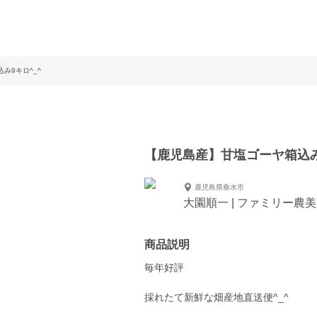
み9キロ^_^
【鹿児島産】甘塩ゴーヤ箱込み
鹿児島県垂水市
大園順一 | ファミリー農
商品説明
毎年好評
採れたて新鮮な畑産地直送便^_^