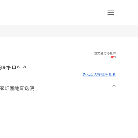
注文受付停止中
3
9キロ^_^
みんなの投稿を見る
美家畑産地直送便