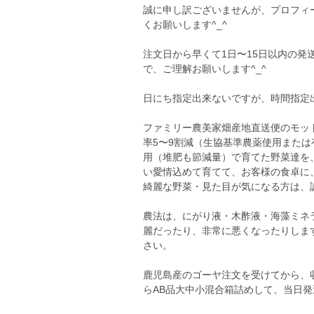
誠に申し訳ございませんが、プロフィ
くお願いします^_^
注文日から早くて1日〜15日以内の
で、ご理解お願いします^_^
日にち指定出来ないですが、時間指定出
ファミリー農美家畑産地直送便のモッ
率5〜9割減（生協基準農薬使用または
用（堆肥も節減量）で育てた野菜達を
い愛情込めて育てて、お客様の食卓に
綺麗な野菜・見た目が気になる方は、
農法は、にがり液・木酢液・海藻ミネ
麗だったり、非常に悪くなったりしま
さい。
鹿児島産のゴーヤ注文を受けてから、
らAB品大中小混合箱詰めして、当日発送