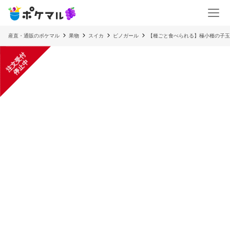
産直・通販のポケマル
果物
スイカ
ピノガール
【種ごと食べられる】極小種の子玉
注
文
受
付
停
止
中