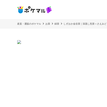
産直・通販のポケマル
お茶
緑茶
しずおか金谷茶｜深蒸し煎茶＜さえみど