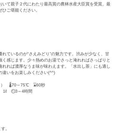
おいて親子２代にわたり最高賞の農林水産大臣賞を受賞。最
ぜひご堪能ください。
優れているのが“さえみどり”の魅力です。渋みが少なく、甘
強く感じます。少々熱めのお湯でさっと淹れればさっぱりと
淹れれば濃厚なうま味が味わえます。「水出し茶」にも適し
違いをお楽しみください(^^)
 🌡70～75℃ ⌛60秒
1ℓ ⏲3～4時間
ます。