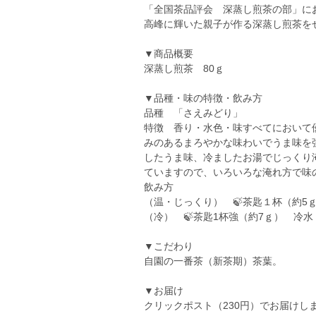
「全国茶品評会 深蒸し煎茶の部」に
高峰に輝いた親子が作る深蒸し煎茶を
▼商品概要
深蒸し煎茶 80ｇ
▼品種・味の特徴・飲み方
品種 「さえみどり」
特徴 香り・水色・味すべてにおいて
みのあるまろやかな味わいでうま味を
したうま味、冷ましたお湯でじっくり
ていますので、いろいろな淹れ方で味の
飲み方
（温・じっくり） 🍃茶匙１杯（約5ｇ）
（冷） 🍃茶匙1杯強（約7ｇ） 冷水 
▼こだわり
自園の一番茶（新茶期）茶葉。
▼お届け
クリックポスト（230円）でお届けし