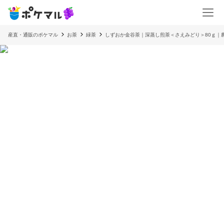
産直・通販のポケマル
お茶
緑茶
しずおか金谷茶｜深蒸し煎茶＜さえみどり＞80ｇ｜