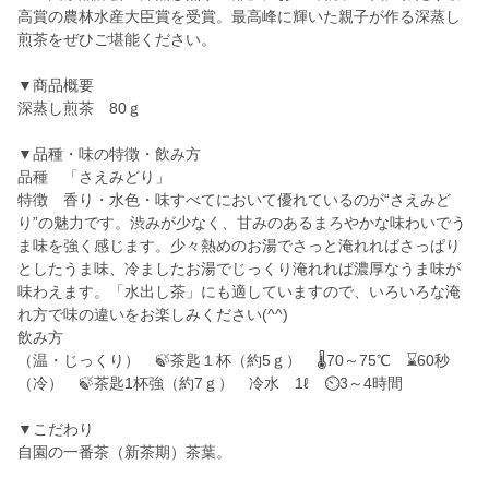
高賞の農林水産大臣賞を受賞。最高峰に輝いた親子が作る深蒸し
煎茶をぜひご堪能ください。
▼商品概要
深蒸し煎茶 80ｇ
▼品種・味の特徴・飲み方
品種 「さえみどり」
特徴 香り・水色・味すべてにおいて優れているのが“さえみど
り”の魅力です。渋みが少なく、甘みのあるまろやかな味わいでう
ま味を強く感じます。少々熱めのお湯でさっと淹れればさっぱり
としたうま味、冷ましたお湯でじっくり淹れれば濃厚なうま味が
味わえます。「水出し茶」にも適していますので、いろいろな淹
れ方で味の違いをお楽しみください(^^)
飲み方
（温・じっくり） 🍃茶匙１杯（約5ｇ） 🌡70～75℃ ⌛60秒
（冷） 🍃茶匙1杯強（約7ｇ） 冷水 1ℓ ⏲3～4時間
▼こだわり
自園の一番茶（新茶期）茶葉。