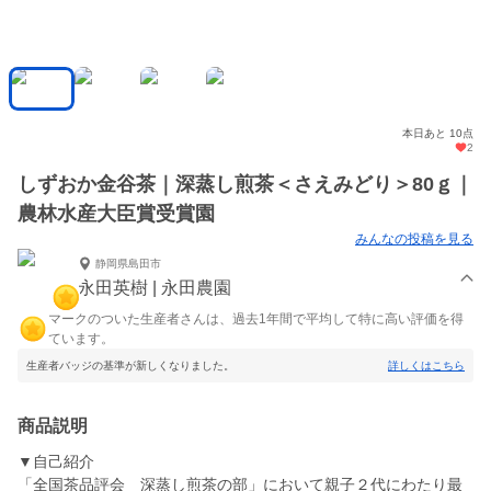
本日あと 10点
2
しずおか金谷茶｜深蒸し煎茶＜さえみどり＞80ｇ｜
農林水産大臣賞受賞園
みんなの投稿を見る
静岡県島田市
永田英樹 | 永田農園
マークのついた生産者さんは、過去1年間で平均して特に高い評価を得
ています。
生産者バッジの基準が新しくなりました。
詳しくはこちら
商品説明
▼自己紹介
「全国茶品評会 深蒸し煎茶の部」において親子２代にわたり最