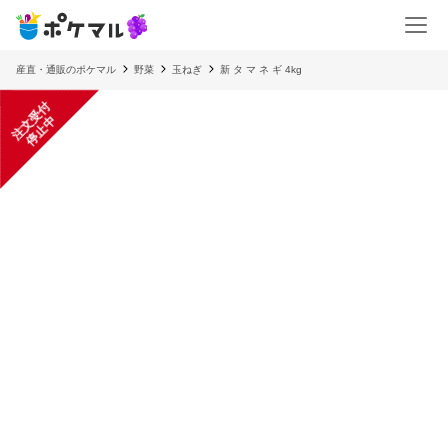
産直・通販のポケマル
野菜
玉ねぎ
新 タ マ ネ ギ 4kg
注
文
受
付
停
止
中