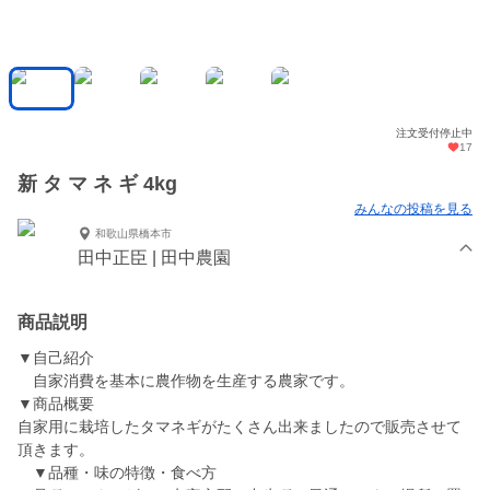
注文受付停止中
17
新 タ マ ネ ギ 4kg
みんなの投稿を見る
和歌山県橋本市
田中正臣 | 田中農園
商品説明
▼自己紹介
自家消費を基本に農作物を生産する農家です。
▼商品概要
自家用に栽培したタマネギがたくさん出来ましたので販売させて
頂きます。
▼品種・味の特徴・食べ方