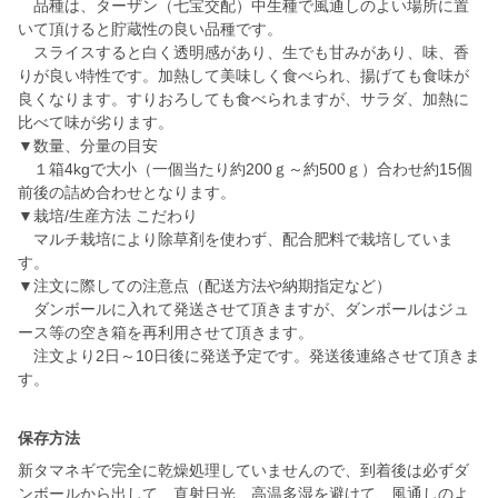
品種は、ターザン（七宝交配）中生種で風通しのよい場所に置
いて頂けると貯蔵性の良い品種です。
スライスすると白く透明感があり、生でも甘みがあり、味、香
りが良い特性です。加熱して美味しく食べられ、揚げても食味が
良くなります。すりおろしても食べられますが、サラダ、加熱に
比べて味が劣ります。
▼数量、分量の目安
１箱4kgで大小（一個当たり約200ｇ～約500ｇ）合わせ約15個
前後の詰め合わせとなります。
▼栽培/生産方法 こだわり
マルチ栽培により除草剤を使わず、配合肥料で栽培していま
す。
▼注文に際しての注意点（配送方法や納期指定など）
ダンボールに入れて発送させて頂きますが、ダンボールはジュ
ース等の空き箱を再利用させて頂きます。
注文より2日～10日後に発送予定です。発送後連絡させて頂きま
す。
保存方法
新タマネギで完全に乾燥処理していませんので、到着後は必ずダ
ンボールから出して、直射日光、高温多湿を避けて、風通しのよ