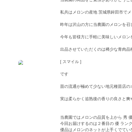
私共はメロンの産地 茨城県鉾田市で
昨年は沢山の方に当農園のメロンを召
今年も皆様方に手軽に美味しいメロン
出品させていただくのは稀少な青肉品
[ スマイル ]
です
苗の流通が極めて少ない地元種苗店の
実は柔らかく追熟後の香りの良さと爽
当農園ではメロンの品質を上から 秀 
今回お届けするのは２番目の 優 ラン
優品はメロンのネットが上手くでてい