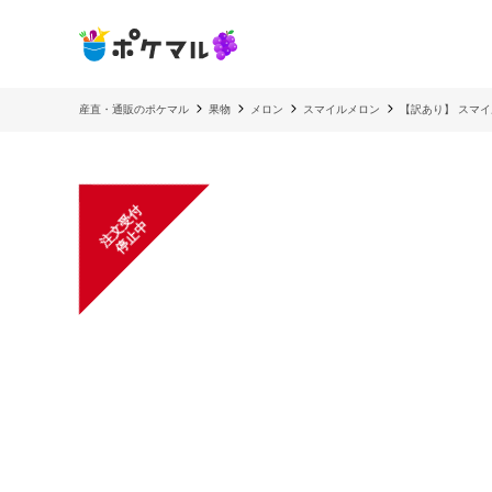
産直・通販のポケマル
果物
メロン
スマイルメロン
【訳あり】 スマイ
注
文
受
付
停
止
中