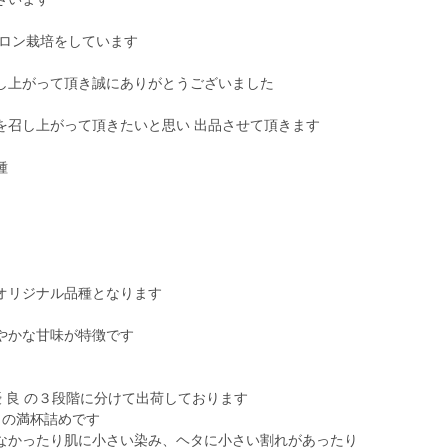
メロン栽培をしています
し上がって頂き誠にありがとうございました
を召し上がって頂きたいと思い 出品させて頂きます
種
オリジナル品種となります
やかな甘味が特徴です
優 良 の３段階に分けて出荷しております
クの満杯詰めです
なかったり肌に小さい染み、ヘタに小さい割れがあったり