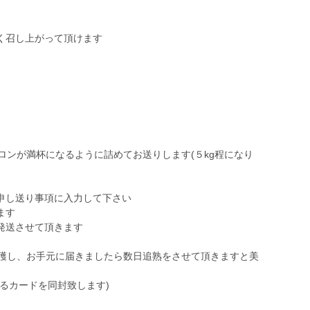
く召し上がって頂けます
ロンが満杯になるように詰めてお送りします(５kg程になり
申し送り事項に入力して下さい
ます
発送させて頂きます
収穫し、お手元に届きましたら数日追熟をさせて頂きますと美
るカードを同封致します)