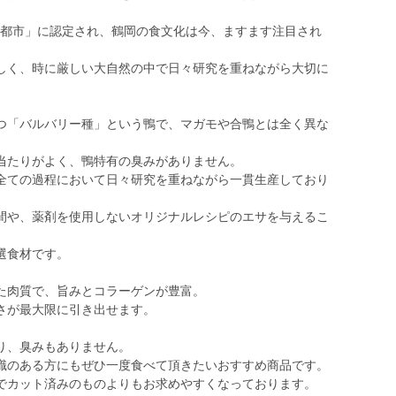
創造都市」に認定され、鶴岡の食文化は今、ますます注目され
しく、時に厳しい大自然の中で日々研究を重ねながら大切に
つ「バルバリー種」という鴨で、マガモや合鴨とは全く異な
当たりがよく、鴨特有の臭みがありません。
全ての過程において日々研究を重ねながら一貫生産しており
間や、薬剤を使用しないオリジナルレシピのエサを与えるこ
。
選食材です。
た肉質で、旨みとコラーゲンが豊富。
さが最大限に引き出せます。
り、臭みもありません。
識のある方にもぜひ一度食べて頂きたいおすすめ商品です。
でカット済みのものよりもお求めやすくなっております。