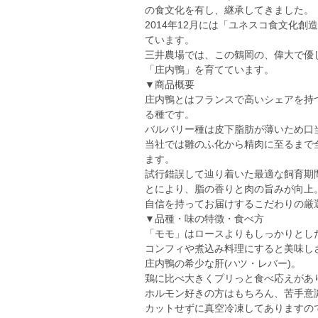
の食文化を有し、継承してきました。
2014年12月には「ユネスコ食文化
ています。
三井農場では、この鶴岡の、偉大で優
「庄内鴨」を育てています。
▼商品概要
庄内鴨とはフランスで高いシェアを持
る種です。
バルバリー種は皮下脂肪が薄いため口
当社では雛のふ化から精肉に至るまで
ます。
試行錯誤して辿り着いた最適な飼育期
とにより、脂の香りと肉の旨みが向上
自信を持ってお届けするこだわりの厳
▼品種・味の特徴・食べ方
「モモ」はロースよりもしっかりとし
コンフィや煮込み料理にすると美味し
庄内鴨の希少な肝(ハツ・レバー)。
鶏に比べ大きくプリっと食べ応えがあ
ホルモン好きの方はもちろん、苦手意
カットせずに真空冷凍してありますの