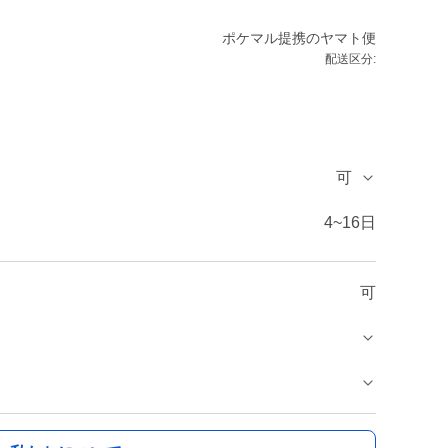
ポケマル提携のヤマト便
配送区分:
可
4~16日
可