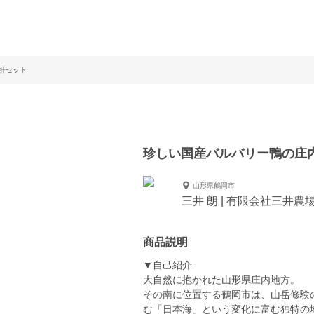
肝セット
珍しい国産バルバリー鴨の庄
山形県鶴岡市
三井 朗 | 有限会社三井農
商品説明
▼自己紹介
大自然に抱かれた山形県庄内地方。
その南に位置する鶴岡市は、山岳修験
む「日本海」という変化に富む独特の