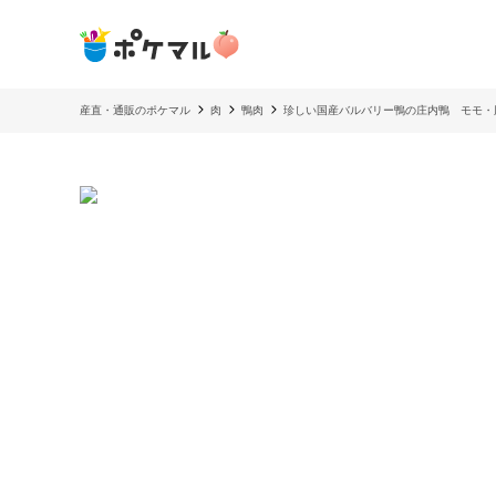
産直・通販のポケマル
肉
鴨肉
珍しい国産バルバリー鴨の庄内鴨 モモ・