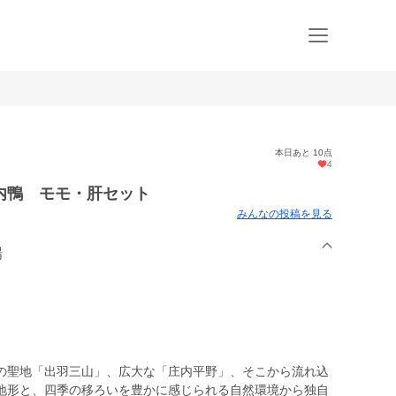
本日あと 10点
4
内鴨 モモ・肝セット
みんなの投稿を見る
場
の聖地「出羽三山」、広大な「庄内平野」、そこから流れ込
地形と、四季の移ろいを豊かに感じられる自然環境から独自