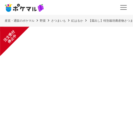
産直・通販のポケマル
野菜
さつまいも
紅はるか
【蔵出し】特別栽培農産物さつ
注
文
受
付
停
止
中