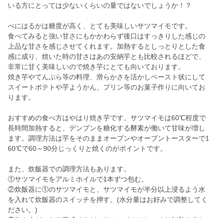
いる方にとっては少ないくらいの量ではないでしょうか！？
べにはるかは糖度が高く、とても美味しいサツマイモです。
食べてみると強い甘さにもかかわらず後口はすっきりした感じの
上品な甘さを感じさせてくれます。加熱するとしっとりとした食
感に成り、焼いた時の甘さはあの安納芋とも比較されるほどで、
非常に甘く美味しいので焼き芋にとても向いております。
焼き芋やてんぷら等の料理、滑らかさを活かしペースト状にして
スイートポテトや芋ようかん、プリン等のお菓子作りに向いてお
ります。
おすすめの食べ方はやはり焼き芋です。サツマイモは60℃程度で
長時間加熱すると、デンプンを糖化する酵素が働いて甘味が増し
ます。調理方法は芋をそのままオーブンやオーブントースターで1
60℃で60～90分じっくりと焼くのがポイントです。
また、炊飯器での調理方法もあります。
①サツマイモをアルミホイルで1本ずつ包む。
②炊飯器に①のサツマイモと、サツマイモが半分以上浸るよう水
を入れて炊飯器のスイッチを押す。(水分量はお好みで調整してく
ださい。)