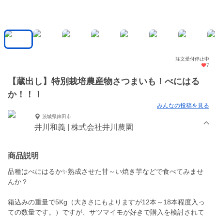
注文受付停止中
7
【蔵出し】特別栽培農産物さつまいも！べにはる
か！！！
みんなの投稿を見る
茨城県鉾田市
井川和義 | 株式会社井川農園
商品説明
品種はべにはるか✨熟成させた甘～い焼き芋などで食べてみませ
んか？
箱込みの重量で5Kg（大きさにもよりますが12本～18本程度入っ
ての数量です。）ですが、サツマイモが好きで購入を検討されて