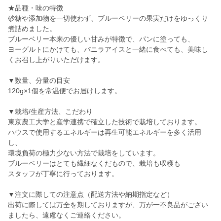
★品種・味の特徴
砂糖や添加物を一切使わず、ブルーベリーの果実だけをゆっくり
煮詰めました。
ブルーベリー本来の優しい甘みが特徴で、パンに塗っても、
ヨーグルトにかけても、バニラアイスと一緒に食べても、美味し
くお召し上がりいただけます。
▼数量、分量の目安
120g×1個を常温便でお届けします。
▼栽培/生産方法、こだわり
東京農工大学と産学連携で確立した技術で栽培しております。
ハウスで使用するエネルギーは再生可能エネルギーを多く活用
し、
環境負荷の極力少ない方法で栽培をしています。
ブルーベリーはとても繊細なくだもので、栽培も収穫も
スタッフが丁寧に行っております。
▼注文に際しての注意点（配送方法や納期指定など）
出荷に際しては万全を期しておりますが、万が一不良品がござい
ましたら、遠慮なくご連絡ください。