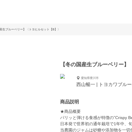
産生ブルーベリー】〈トヨヒルセット【B】〉
【冬の国産生ブルーベリー】
愛知県豊川市
西山暢一 | トヨカワブル
商品説明
★商品概要
パリッと弾ける食感が特徴の”Crispy Ber
日本発で世界初の通年栽培で1年中、
当農園のジャムは砂糖や添加物を一切