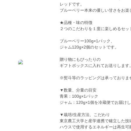
レッドです。
ブルーベリー本来の優しい甘さをお楽
★品種・味の特徴
２つのこだわりを１度に楽しめるセッ
ブルーベリー100g×1パック、
ジャム120g×2個のセットです。
贈り物にもぴったりの
ギフトボックスに入れてお送りします
※熨斗等のラッピングは承っておりま
▼数量、分量の目安
青果：100g×1パック
ジャム：120g×1個を冷蔵便でお届け
▼栽培/生産方法、こだわり
東京農工大学と産学連携で確立した技
ハウスで使用するエネルギーは再生可