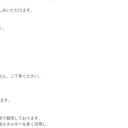
しみいただけます。
ト。
。
せん。ご了承ください。
します。
術で栽培しております。
能エネルギーを多く活用し、