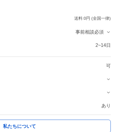
送料:0円 (全国一律)
事前相談必須
2~14日
可
あり
私たちについて