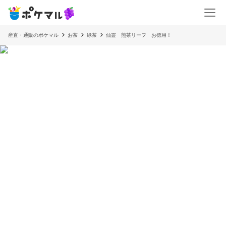
産直・通販のポケマル
お茶
緑茶
仙霊 煎茶リーフ お徳用！