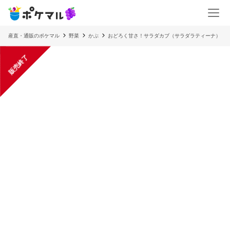
産直・通販のポケマル
野菜
かぶ
おどろく甘さ！サラダカブ（サラダラティーナ）
販売終了