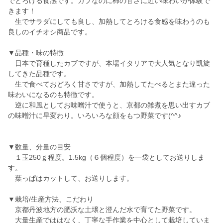
でとろける食感です。カブなのに柿の甘さに近い味わいが体験で
きます！
生でサラダにしても良し、加熱してとろける食感を味わうのも
良しのイチオシ商品です。
▼品種・味の特徴
日本で育種したカブですが、本場イタリアで大人気となり凱旋
してきた品種です。
生で食べておどろく甘さですが、加熱してたべるとまた違った
味わいになるのも特徴です。
逆に和風としてお味噌汁で使うと、京都の雑煮を思い出すカブ
の味噌汁に早変わり。いろいろな顔をもつ野菜です(^^♪
▼数量、分量の目安
１玉250ｇ程度。1.5kg（６個程度）を一袋としてお送りしま
す。
葉っぱはカットして、お送りします。
▼栽培/生産方法、こだわり
京都丹波地方の肥沃な土壌と澄んだ水で育てた野菜です。
大量生産でははなく、丁寧な手作業を中心として栽培していま