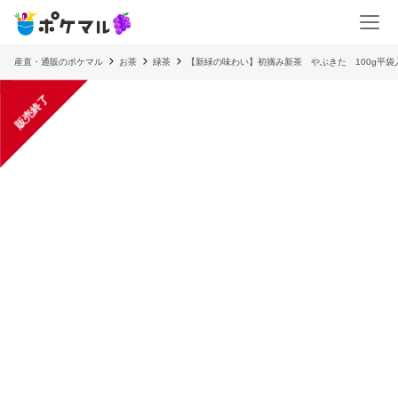
産直・通販のポケマル
お茶
緑茶
【新緑の味わい】初摘み新茶 やぶきた 100g平袋
販売終了