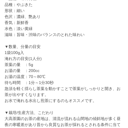
品種：やぶきた
形状：細い
色沢：濃緑、艶あり
香気：新鮮香
水色：淡い黄緑
滋味：旨味・渋味のバランスのとれた味わい
▼数量、分量の目安
1袋100g入
淹れ方の目安(1人分)
茶葉の量 ：5g
お湯の量 ：200cc
お湯の温度：70～80℃
待ち時間 ：1分～1分30秒
急須を軽く揺らし茶葉を動かすことで茶葉がしっかりと開き、お
茶が出やすくなります。
お水で淹れる水出し煎茶にするのもオススメです。
▼栽培/生産方法、こだわり
大高茶園のお茶の産地は、清流が流れる山間地の傾斜地が多く昼
夜の寒暖差があり昔から良質なお茶が採れるとされる条件に当て