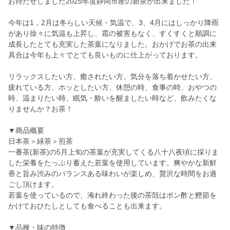
お待たせしました2025年度静岡市産の新茶が出来ました！
今年は1，2月は冬らしい天候・気温で、3、4月にはしっかり降雨
があり徐々に気温も上昇し、霜の被害もなく、すくすくと順調に
成長したとても充実した茶葉になりました。おかげでお茶の出来
具合は今年も上々でとても良いものに仕上がっております。
リラックスしたい方、癒されたい方、気分を落ち着かせたい方、
疲れている方、ホッとしたい方、休憩の時、食事の時、おやつの
時、温まりたい時、眠気・酔いを醒ましたい時など、飲みたくな
りませんか？お茶！
▼商品概要
日本茶＞緑茶＞煎茶
一番茶(新茶)の5月上旬の茶葉が充実してくる八十八夜頃に採りま
した栄養をたっぷり蓄えた若葉を使用しています。爽やかな新鮮
香と旨み渋みのバランスある味わいが楽しめ、贅沢な時間をお過
ごし頂けます。
若葉を使っているので、淹れ終わった後の茶殻はポン酢と鰹節を
かけておひたしとしても食べることも出来ます。
▼品種・味の特徴