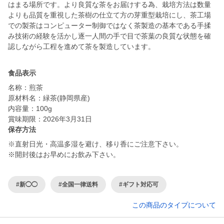
はまる場所です。より良質な茶をお届けする為、栽培方法は数量
よりも品質を重視した茶樹の仕立て方の芽重型栽培にし、茶工場
での製茶はコンピューター制御ではなく茶製造の基本である手揉
み技術の経験を活かし逐一人間の手で目で茶葉の良質な状態を確
食品表示
名称：煎茶
原材料名：緑茶(静岡県産)
内容量：100g
賞味期限：2026年3月31日
保存方法
※直射日光・高温多湿を避け、移り香にご注意下さい。
※開封後はお早めにお飲み下さい。
#新◯◯
#全国一律送料
#ギフト対応可
この商品のタイプについて