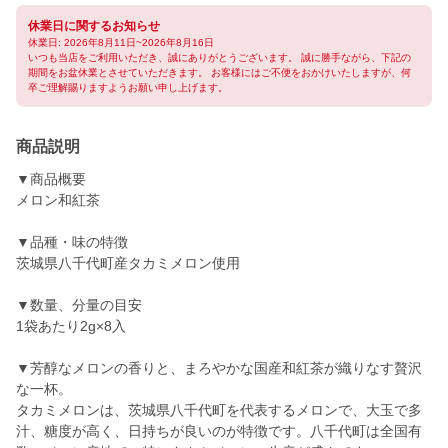
休業日に関するお知らせ
休業日: 2026年8月11日~2026年8月16日
いつも当店をご利用いただき、誠にありがとうございます。 誠に勝手ながら、下記の
期間をお盆休業とさせていただきます。 お客様にはご不便をおかけいたしますが、何
卒ご理解賜りますようお願い申し上げます。
商品説明
▼商品概要
メロン和紅茶
▼品種・味の特徴
茨城県八千代町産タカミメロン使用
▼数量、分量の目安
1袋あたり2g×8入
▼芳醇なメロンの香りと、まろやかな国産和紅茶が織りなす贅沢
な一杯。
タカミメロンは、茨城県八千代町を代表するメロンで、大玉で多
汁、糖度が高く、日持ちが良いのが特徴です。八千代町は全国有