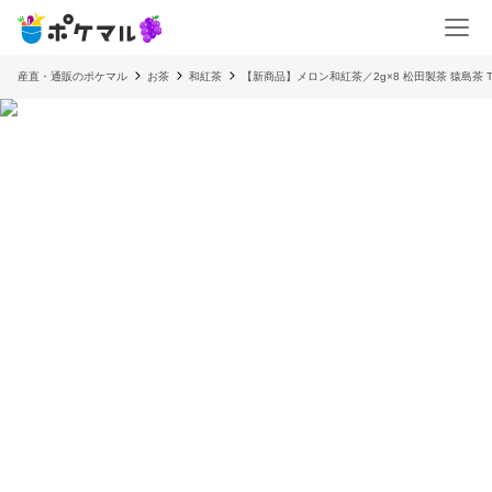
産直・通販のポケマル
お茶
和紅茶
【新商品】メロン和紅茶／2g×8 松田製茶 猿島茶 TB