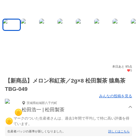
本日あと 95点
5
【新商品】メロン和紅茶／2g×8 松田製茶 猿島茶
TBG-049
みんなの投稿を見る
茨城県結城郡八千代町
松田浩一 | 松田製茶
マークのついた生産者さんは、過去1年間で平均して特に高い評価を得
ています。
生産者バッジの基準が新しくなりました。
詳しくはこちら