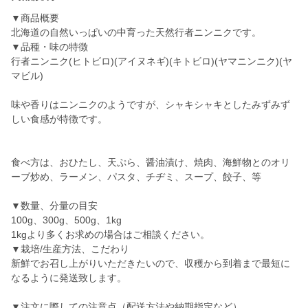
▼商品概要
北海道の自然いっぱいの中育った天然行者ニンニクです。
▼品種・味の特徴
行者ニンニク(ヒトビロ)(アイヌネギ)(キトビロ)(ヤマニンニク)(ヤ
マビル)
味や香りはニンニクのようですが、シャキシャキとしたみずみず
しい食感が特徴です。
食べ方は、おひたし、天ぷら、醤油漬け、焼肉、海鮮物とのオリ
ーブ炒め、ラーメン、パスタ、チヂミ、スープ、餃子、等
▼数量、分量の目安
100g、300g、500g、1kg
1kgより多くお求めの場合はご相談ください。
▼栽培/生産方法、こだわり
新鮮でお召し上がりいただきたいので、収穫から到着まで最短に
なるように発送致します。
▼注文に際しての注意点（配送方法や納期指定など）