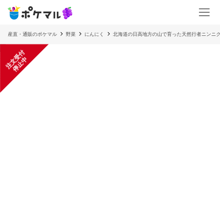
産直・通販のポケマル
野菜
にんにく
北海道の日高地方の山で育った天然行者ニンニ
注
文
受
付
停
止
中