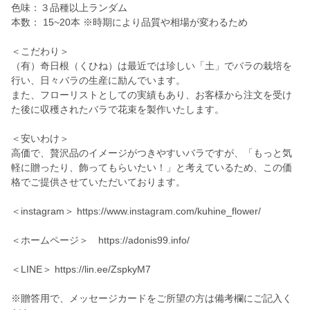
色味：３品種以上ランダム
本数： 15~20本 ※時期により品質や相場が変わるため
＜こだわり＞
（有）奇日根（くひね）は最近では珍しい「土」でバラの栽培を
行い、日々バラの生産に励んでいます。
また、フローリストとしての実績もあり、お客様から注文を受け
た後に収穫されたバラで花束を製作いたします。
＜安いわけ＞
高価で、贅沢品のイメージがつきやすいバラですが、「もっと気
軽に贈ったり、飾ってもらいたい！」と考えているため、この価
格でご提供させていただいております。
＜instagram＞ https://www.instagram.com/kuhine_flower/
＜ホームページ＞ https://adonis99.info/
＜LINE＞ https://lin.ee/ZspkyM7
※贈答用で、メッセージカードをご所望の方は備考欄にご記入く