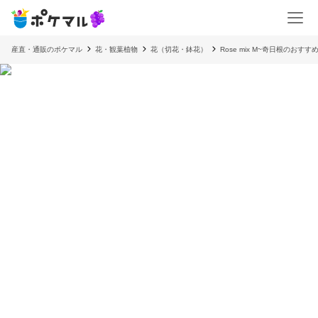
産直・通販のポケマル
花・観葉植物
花（切花・鉢花）
Rose mix M~奇日根のお