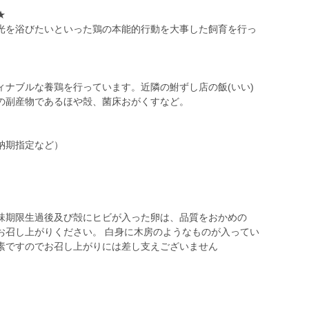
★
光を浴びたいといった鶏の本能的行動を大事した飼育を行っ
ィナブルな養鶏を行っています。近隣の鮒ずし店の飯(いい)
の副産物であるほや殻、菌床おがくすなど。
納期指定など）
味期限生過後及び殻にヒビが入った卵は、品質をおかめの
お召し上がりください。 白身に木房のようなものが入ってい
素ですのでお召し上がりには差し支えございません