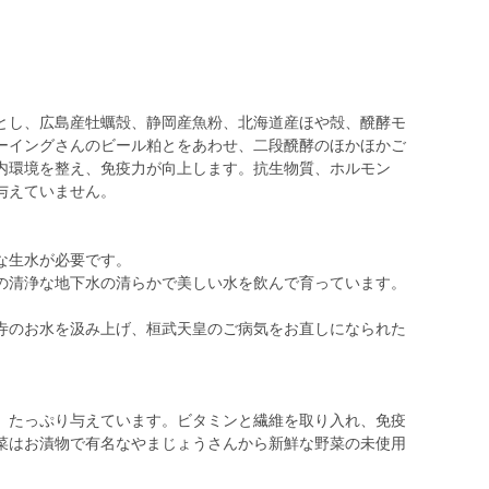
とし、広島産牡蠣殻、静岡産魚粉、北海道産ほや殻、醗酵モ
ーイングさんのビール粕とをあわせ、二段醗酵のほかほかご
内環境を整え、免疫力が向上します。抗生物質、ホルモン
与えていません。
な生水が必要です。
の清浄な地下水の清らかで美しい水を飲んで育っています。
寺のお水を汲み上げ、桓武天皇のご病気をお直しになられた
、たっぷり与えています。ビタミンと繊維を取り入れ、免疫
菜はお漬物で有名なやまじょうさんから新鮮な野菜の未使用