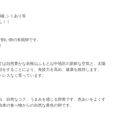
級,シミあり等
ん！！
平飼い卵の有精卵です。
！
では自然豊かな岩根山ふもと山中地区の新鮮な空気と、太陽
動をすることにより、免疫力を高め、健康を維持します。
トレスなく育っています。
白、自然なコク、うまみを感じる卵黄です。色あいをよくす
由来の食べ物からの自然な黄色の卵です。