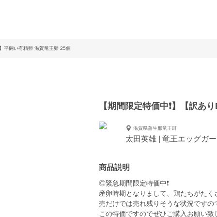
】平飼い有精卵 滋賀竜王卵 25個
【期間限定特価中❗️】【訳あり
滋賀県蒲生郡竜王町
太田英雄 | 竜王エッグガ
商品説明
◎緊急期間限定特価中❗️
産卵時期となりまして、鶏たちがたく
売だけでは売れ残りそうな状況ですの
この特価ですのでぜひご購入お願い致