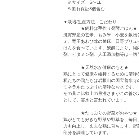
※サイズ S〜LL
※割れ保証3個含む
▼栽培/生産方法、こだわり
★飼料は手作り発酵ごはん★
滋賀県産の玄米、もみ米、小麦を穀物
ミ、竜王あわび茸の菌床、日野ブリュ
はんを食べています。醗酵により、腸
剤、ビタミン剤、人工添加物等は一切
★天然水が健康のもと★
鶏にとって健康を維持するために清浄
私たちの鶏たちは岩根山の国宝善水寺
ミネラルたっぷりの清浄なお水です。
その昔に比叡山の最澄さまがこの善水
として、霊水と言われています。
★たっぷりの野菜がおやつ★
鶏がとても好きな野菜や野草を、毎日
力も向上し、丈夫な鶏に育ちます。野
部分を調達しています。