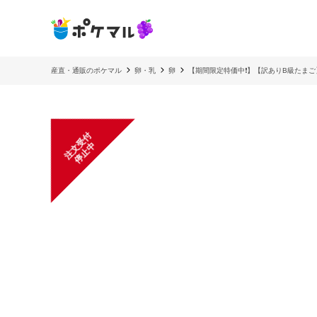
産直・通販のポケマル
卵・乳
卵
【期間限定特価中❗️】【訳ありB級たまご
注
文
受
付
停
止
中