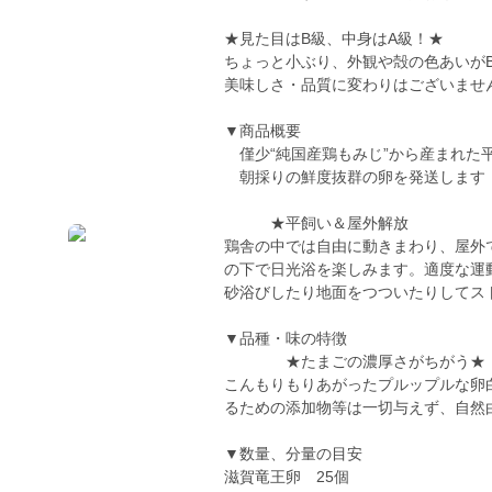
★見た目はB級、中身はA級！★
ちょっと小ぶり、外観や殻の色あいがB
美味しさ・品質に変わりはございませ
▼商品概要
僅少“純国産鶏もみじ”から産まれた
朝採りの鮮度抜群の卵を発送します
★平飼い＆屋外解放
鶏舎の中では自由に動きまわり、屋外
の下で日光浴を楽しみます。適度な運
砂浴びしたり地面をつついたりしてス
▼品種・味の特徴
★たまごの濃厚さがちがう★
こんもりもりあがったプルップルな卵
るための添加物等は一切与えず、自然
▼数量、分量の目安
滋賀竜王卵 25個