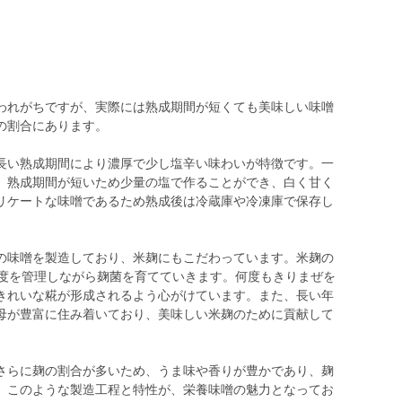
れがちですが、実際には熟成期間が短くても美味しい味噌
の割合にあります。
長い熟成期間により濃厚で少し塩辛い味わいが特徴です。一
、熟成期間が短いため少量の塩で作ることができ、白く甘く
リケートな味噌であるため熟成後は冷蔵庫や冷凍庫で保存し
の味噌を製造しており、米麹にもこだわっています。米麹の
湿度を管理しながら麹菌を育てていきます。何度もきりまぜを
きれいな糀が形成されるよう心がけています。また、長い年
母が豊富に住み着いており、美味しい米麹のために貢献して
さらに麹の割合が多いため、うま味や香りが豊かであり、麹
。このような製造工程と特性が、栄養味噌の魅力となってお