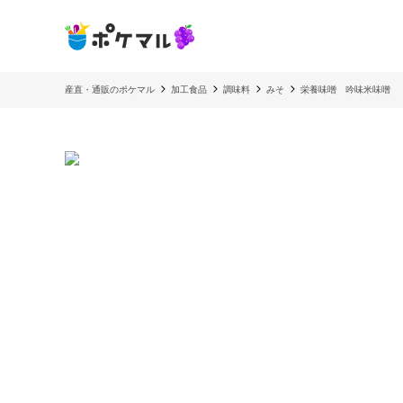
産直・通販のポケマル
加工食品
調味料
みそ
栄養味噌 吟味米味噌