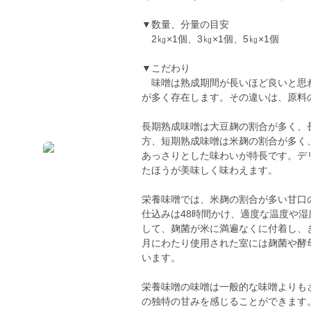
▼数量、分量の目安
2㎏×1個、3㎏×1個、5㎏×1個
▼こだわり
味噌は熟成期間が長いほど良いと思わ
が多く存在します。その違いは、原料
長期熟成味噌は大豆麹の割合が多く、
方、短期熟成味噌は米麹の割合が多く
あっさりとした味わいが特長です。デ
たほうが美味しく味わえます。
栄養味噌では、米麹の割合が多い甘口
仕込みは48時間かけ、適度な温度や
して、麹菌が米に満遍なくに付着し、
月にわたり使用された室には麹菌や酵
います。
栄養味噌の味噌は一般的な味噌よりも
の独特の甘みを感じることができます