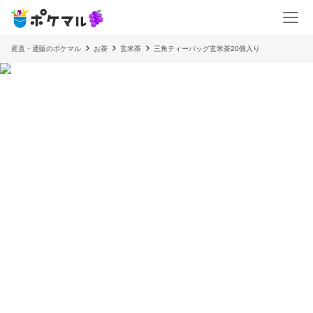
産直・通販のポケマル
お茶
玄米茶
三角ティーバッグ玄米茶20個入り