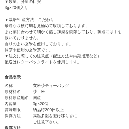
▼数量、分量の目安
3g×20個入り
▼栽培/生産方法、こだわり
最適な収穫時期を見極めて収穫しております。
また葉に合わせて細かく蒸し加減を調節しており、製造には手を
抜いておりません。
香りのよい玄米を使用しております。
抹茶未使用の玄米茶です。
▼注文に際しての注意点（配送方法や納期指定など）
配送はレターパックライトを使用します。
食品表示
名称 玄米茶ティーバッグ
原材料名 茶、米
原料原産地名 国産
内容量 3g×20個
賞味期限 納品時200日以上
保存方法 高温多湿を避け移り香に
ご注意下さい。
保存方法