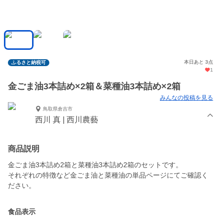
本日あと 3点
ふるさと納税可
1
金ごま油3本詰め×2箱＆菜種油3本詰め×2箱
みんなの投稿を見る
鳥取県倉吉市
西川 真 | 西川農藝
商品説明
金ごま油3本詰め2箱と菜種油3本詰め2箱のセットです。
それぞれの特徴など金ごま油と菜種油の単品ページにてご確認く
ださい。
食品表示