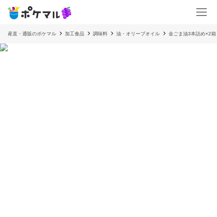
産直・通販のポケマル
加工食品
調味料
油・オリーブオイル
金ごま油3本詰め×2箱