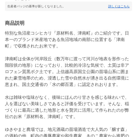
生産者バッジの基準が新しくなりました。
詳しくはこちら
商品説明
特別な魚沼産コシヒカリ『原材料名、津南町』のご紹介です。日
本一のブランド米産地である魚沼地域の南部に位置する「津南
町」で収穫されたお米です。
津南町は全体が河岸段丘（数万年に渡って河川が地表を形作った
階段状の地形）になっており、比較的冷涼な気候で、土質は非ア
ロフェン質黒ボク土です。上信越高原国立公園の苗場山系に囲ま
れた豪雪地帯のため、浸透した雪や自然水が湧き出る自然環境に
恵まれ、国土交通省の「水の郷百選」に認定されおります。
水は雑味や塩味がなく、後味にほんのり甘さを感じる味わいで、
人を選ばない美味しさであると評価を受けています。そんな、稲
づくりに最高に適した地形と水を贅沢に活用して作られたのが弊
社のお米『原材料名、津南町』です。
ゆきやまと農場では、地元酒蔵の苗場酒造で大人気の「醸す森」
の酒粕の他、町内の養豚農家や和牛農家、きのこ農家から堆肥の