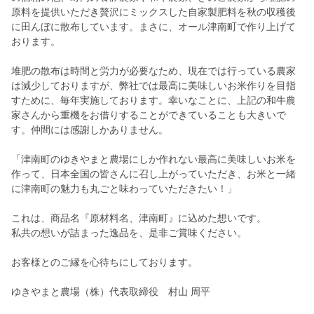
原料を提供いただき贅沢にミックスした自家製肥料を秋の収穫後
に田んぼに散布しています。まさに、オール津南町で作り上げて
おります。
堆肥の散布は時間と労力が必要なため、現在では行っている農家
は減少しておりますが、弊社では最高に美味しいお米作りを目指
すために、毎年実施しております。幸いなことに、上記の和牛農
家さんから重機をお借りすることができていることも大きいで
す。仲間には感謝しかありません。
「津南町のゆきやまと農場にしか作れない最高に美味しいお米を
作って、日本全国の皆さんに召し上がっていただき、お米と一緒
に津南町の魅力も丸ごと味わっていただきたい！」
これは、商品名『原材料名、津南町』に込めた想いです。
私共の想いが詰まった逸品を、是非ご賞味ください。
お客様とのご縁を心待ちにしております。
ゆきやまと農場（株）代表取締役 村山 周平