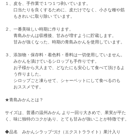
１、皮を、手作業で１つ１つ剥いています。
口当たりを良くするために、皮だけでなく、小さな種や筋
もきれいに取り除い ています。
２、一番美味しい時期に作ります。
青島みかんは収穫後、甘みが増すように貯蔵します。
甘みが強くなった、時期の青島みかんを使用しています。
３、添加物・保存料・着色料・香料は一切使用していません。
みかんを漬けているシロップも手作りです。
お子様から大人まで、どなたにも安心して食べて頂けるよ
う作りました。
シロップごと凍らせて、シャーベットにして食べるのも
おススメです。
★青島みかんとは？
サイズは、普通の温州みかん より一回り大きめで、果実が平た
く、味に独特のコクがあり、とても甘みが強いことが特徴です。
◆品名 みかんシラップづけ（エクストラライト）果汁入り