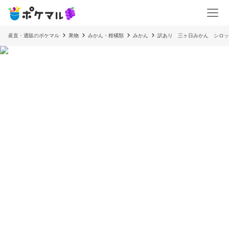
産直・通販のポケマル
果物
みかん・柑橘類
みかん
訳あり 三ヶ日みかん シロップ