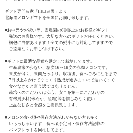
ギフト専門農家「山口農園」より
北海道メロンギフトを全国にお届け致します。
■お中元やお祝い等、当農園の8割以上のお客様がギフト
発送のお客様です。大切な方へのギフトお任せください。
梱包に自信あります！全ての熨斗にも対応してますので
ご遠慮なくお申し付け下さい。
■ギフトに最適な品種を選定して栽培してます。
生産農家の少ない、糖度16～18度の赤肉メロンです。
果皮が薄く、果肉たっぷり。収穫後、食べごろになるまで
7日以上をかけてゆっくり熟成が進みますので届いてすぐ
食べなきゃと言う訳ではありません。
栽培へのこだわりは安心、安全を第一にこだわりの
有機質肥料(米ぬか、魚粕)等を惜しみなく使い
上品な甘さと食感をご提供致します。
■メロンの食べ頃や保存方法がわからない方も多く
いらっしゃいます。食べ頃予定日・保存方法記載の
パンフレットを同梱してます。