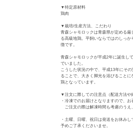
▼特定原材料
鶏肉
▼栽培/生産方法、こだわり
青森シャモロックは青森県が定める厳
る高級地鶏。平飼いならではのしっか
徴です。
青森シャモロックが平成2年に誕生し
でいました。
こうした状況の中で、平成13年にそ
ることで、大きく脚光を浴びることに
鶏となっています。
▼注文に際しての注意点（配送方法や
・冷凍でのお届けとなりますので、お
ご注文の際は解凍時間も考慮のうえ
・土曜、日曜、祝日は発送をお休みし
予めご了承くださいませ。