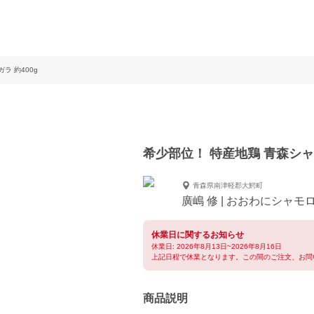
ラ 約400g
希少部位！ 特産地鶏 青森シャモ
青森県南津軽郡大鰐町
廣嶋 修 | おおわにシャ
休業日に関するお知らせ
休業日: 2026年8月13日~2026年8月16日
上記日程で休業となります。この間のご注文、お問
商品説明