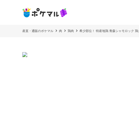
産直・通販のポケマル
肉
鶏肉
希少部位！ 特産地鶏 青森シャモロック 鶏ガ