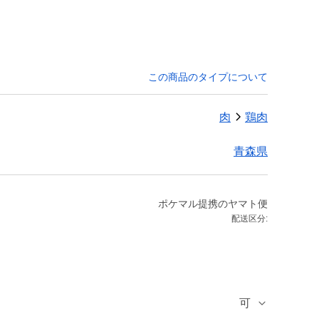
この商品のタイプについて
肉
鶏肉
青森県
ポケマル提携のヤマト便
配送区分:
可