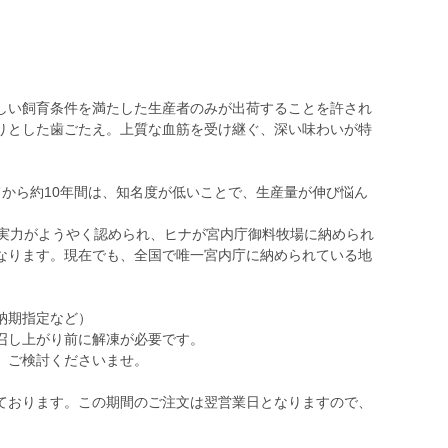
しい飼育条件を満たした生産者のみが出荷することを許され
りとした歯ごたえ。上質な血筋を受け継ぐ、深い味わいが特
てから約10年間は、知名度が低いことで、生産量が伸び悩ん
の実力がようやく認められ、ヒナが宮内庁御料牧場に納められ
なります。現在でも、全国で唯一宮内庁に納められている地
納期指定など）
召し上がり前に解凍が必要です。
、ご検討くださいませ。
ております。この期間のご注文は翌営業日となりますので、