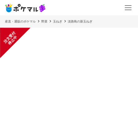
産直・通販のポケマル
野菜
玉ねぎ
淡路島の新玉ねぎ
注
文
受
付
停
止
中