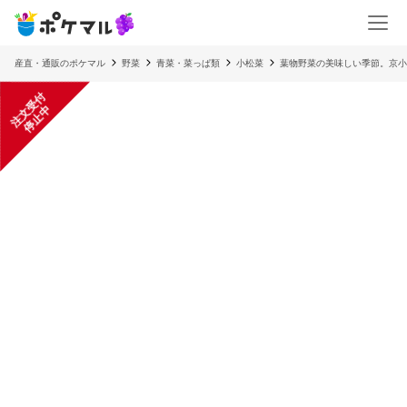
産直・通販のポケマル
野菜
青菜・菜っぱ類
小松菜
葉物野菜の美味しい季節。京小
注
文
受
付
停
止
中