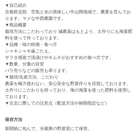
▼自己紹介
京都府北部、空気と水の美味しい中山間地域で、農業を営んでお
ります。マメな中西農園です。
▼商品概要
栽培方法にこだわっており 減農薬はもとより、土作りにも海藻肥
料を使って作っております。
▼品種・味の特徴・食べ方
シャキシャキ歯ごたえ。
サラダ感覚で浅漬けやキムチがおすすめの食べ方です。
▼数量、分量の目安
バラ売りなどの販売も承ります。
▼栽培/生産方法、こだわり
農薬を極力使わない、安心安全な野菜作りを目指しております。
土作りにこだわりを持っており、海の海藻を使った肥料を使用し
ております。
▼注文に際しての注意点（配送方法や納期指定など）
保存方法
新聞紙に包んで、冷蔵庫の野菜室にて保管。