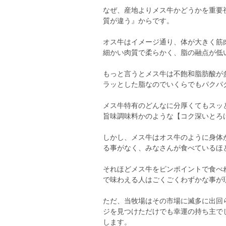
なぜ、産地よりメス牛かどうかを重要
質が違う』からです。
オス牛はイメージ通り、体が大きく筋
細かい肉質で柔らかく、脂の融点が低
もっと言うとメス牛は不飽和脂肪酸が
ラッとした脂なのでいくらでもパクパ
メス牛特有のどんなに分厚くてもスッ
旨味調味料かのような【コク深いとろ
しかし、メス牛はオス牛のように身体
る事がなく、みなさんが食べているほ
それほどメス牛をピンポイントで食べ
で味わえる人はごくごくわずかな事が
ただ、当牧場はその市場に滅多に出回
ジを見つけただけでも幸運の持ち主で
します。