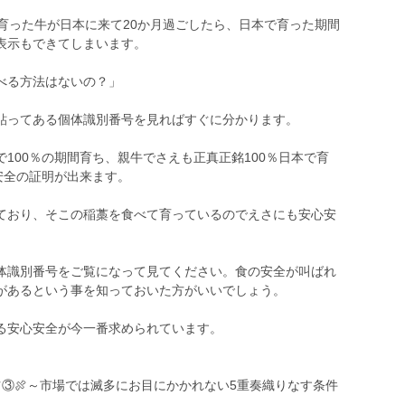
育った牛が日本に来て20か月過ごしたら、日本で育った期間
表示もできてしまいます。
べる方法はないの？」
貼ってある個体識別番号を見ればすぐに分かります。
100％の期間育ち、親牛でさえも正真正銘100％日本で育
安全の証明が出来ます。
ており、そこの稲藁を食べて育っているのでえさにも安心安
体識別番号をご覧になって見てください。食の安全が叫ばれ
があるという事を知っておいた方がいいでしょう。
る安心安全が今一番求められています。
ツ③🍖～市場では滅多にお目にかかれない5重奏織りなす条件