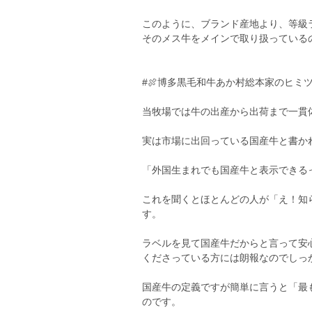
このように、ブランド産地より、等級
そのメス牛をメインで取り扱っている
#🍖博多黒毛和牛あか村総本家のヒミツ
当牧場では牛の出産から出荷まで一貫
実は市場に出回っている国産牛と書か
「外国生まれでも国産牛と表示できる
これを聞くとほとんどの人が「え！知
す。
ラベルを見て国産牛だからと言って安
くださっている方には朗報なのでしっ
国産牛の定義ですが簡単に言うと「最
のです。