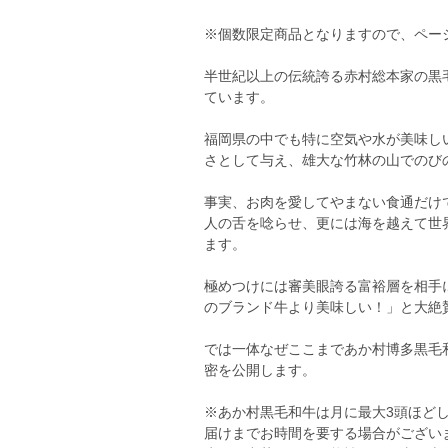
※個数限定商品となりますので、ペー
半世紀以上の伝統誇る赤村総本家の黒
ています。
福岡県の中でも特に空気や水が美味し
さとして与え、雄大な竹林の山でのび
事実、お肉を愛してやまない食通だけで
人の舌を唸らせ、更には海を越えて世
ます。
極めつけには審美眼誇る富裕層を相手
のブランド牛より美味しい！」と大絶
では一体なぜここまであか村博多黒毛
密を公開します。
※あか村黒毛和牛は月に最大3頭ほど
届けまでお時間を要する場合がござい