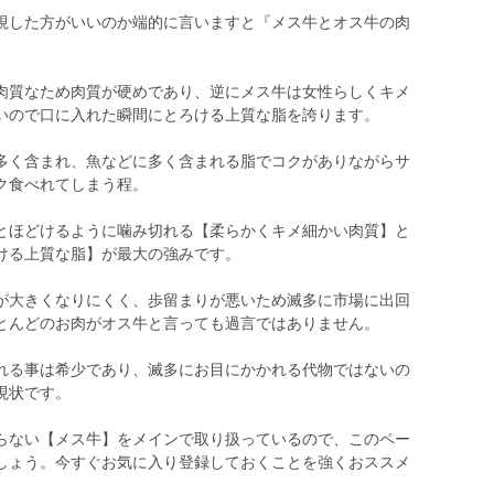
視した方がいいのか端的に言いますと『メス牛とオス牛の肉
肉質なため肉質が硬めであり、逆にメス牛は女性らしくキメ
いので口に入れた瞬間にとろける上質な脂を誇ります。
多く含まれ、魚などに多く含まれる脂でコクがありながらサ
ク食べれてしまう程。
とほどけるように噛み切れる【柔らかくキメ細かい肉質】と
ける上質な脂】が最大の強みです。
が大きくなりにくく、歩留まりが悪いため滅多に市場に出回
とんどのお肉がオス牛と言っても過言ではありません。
れる事は希少であり、滅多にお目にかかれる代物ではないの
現状です。
らない【メス牛】をメインで取り扱っているので、このペー
しょう。今すぐお気に入り登録しておくことを強くおススメ