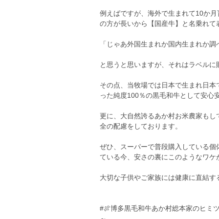
例えばですが、海外で生まれて10か月
の方が長いから【国産牛】と名乗れて
「じゃあ外国生まれか国内生まれか調
と思うと思いますが、それはラベルに
その点、当牧場では日本で生まれ日本で
った純度100％の黒毛和牛として安心
更に、大自然誇るあか村お米農家もし
全の配慮をしております。
ぜひ、スーパーで普段購入している個
ている今、安さの裏にこのようなワケ
大切な子供やご家族には健康に直結す
#🍖博多黒毛和牛あか村総本家のヒミ
～