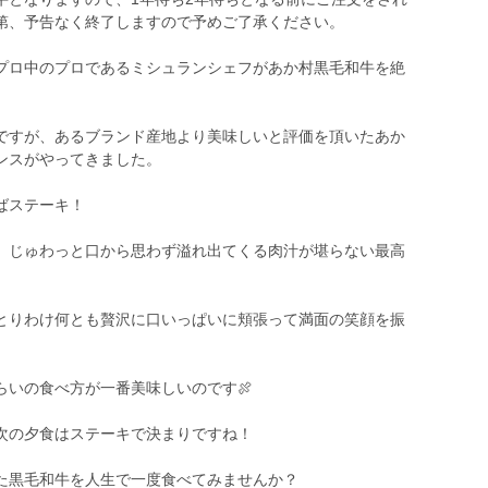
第、予告なく終了しますので予めご了承ください。
プロ中のプロであるミシュランシェフがあか村黒毛和牛を絶
ですが、あるブランド産地より美味しいと評価を頂いたあか
ンスがやってきました。
ばステーキ！
、じゅわっと口から思わず溢れ出てくる肉汁が堪らない最高
とりわけ何とも贅沢に口いっぱいに頬張って満面の笑顔を振
らいの食べ方が一番美味しいのです🍖
次の夕食はステーキで決まりですね！
た黒毛和牛を人生で一度食べてみませんか？