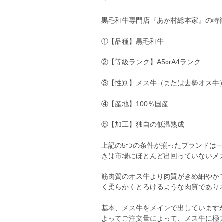
黒毛和牛専門店『あか村総本家』の特
①【品種】黒毛和牛
②【等級ランク】A5orA4ランク
③【性別】メス牛（または去勢オス牛
④【産地】100％国産
⑤【加工】独自の低温熟成
上記の5つの条件が揃ったブランドは
きは市場にほとんど出回っていないメ
筋肉質のオス牛より肉質がきめ細やか
く柔らかくとろけるような肉質であり
基本、メス牛をメインで出しています
よってご注文量によって、メス牛に極