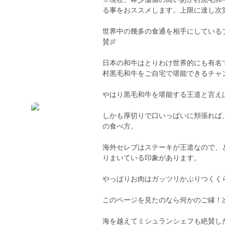
る事をおススメします。上限に達し次
世界中の幾多の食通を相手にしている
賛🍖
日本の和牛はとりわけ世界的にも有名
村黒毛和牛をご自宅で堪能できるチャ
やはり黒毛和牛を堪能する王道と言え
しかも厚切りで口いっぱいに頬張れば
の食べ方。
海外セレブはステーキが王道なので、
りまいている印象があります。
やっぱりお肉はガッツリかぶりつくく
このページを見たのなら何かのご縁！
海を越えてミシュランシェフも絶賛し