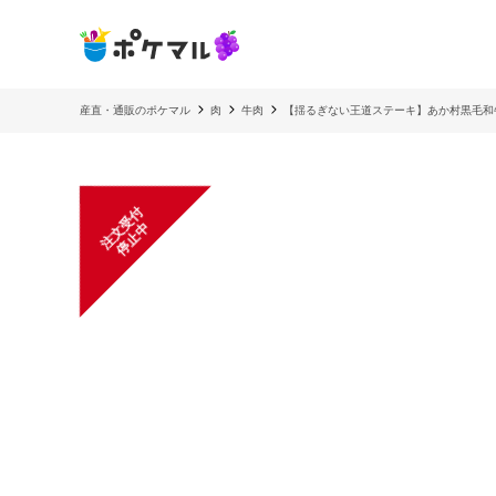
産直・通販のポケマル
肉
牛肉
【揺るぎない王道ステーキ】あか村黒毛和牛
注
文
受
付
停
止
中