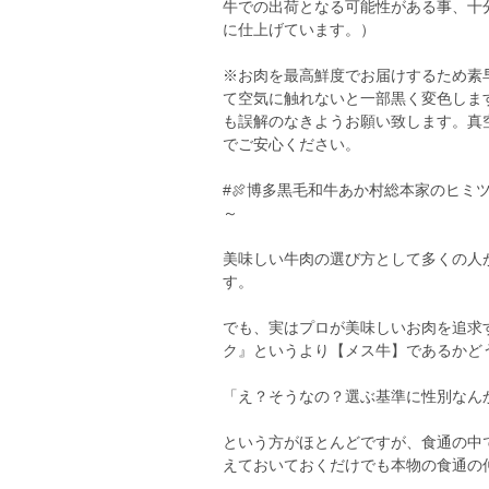
牛での出荷となる可能性がある事、十
に仕上げています。）
※お肉を最高鮮度でお届けするため素
て空気に触れないと一部黒く変色しま
も誤解のなきようお願い致します。真
でご安心ください。
#🍖博多黒毛和牛あか村総本家のヒミ
～
美味しい牛肉の選び方として多くの人
す。
でも、実はプロが美味しいお肉を追求
ク』というより【メス牛】であるかど
「え？そうなの？選ぶ基準に性別なん
という方がほとんどですが、食通の中
えておいておくだけでも本物の食通の