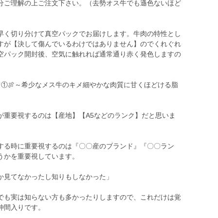
分ご理解の上ご注文下さい。（去勢オス牛でも遜色ないほど
早く切り分けて真空パックでお届けします。牛肉の特性とし
すが【決して傷んでいるわけではありません】のでくれぐれ
空パック開封後、空気に触れれば通常通り赤く発色しますの
ツ①🍖～希少なメス牛のキメ細やかな肉質に甘くほどける脂
が重要視するのは【産地】【A5などのランク】だと思いま
する時に重要視するのは『〇〇産のブランド』『〇〇ラン
うかを重要視しています。
か見てなかったし知りもしなかった」
でも実は知らない方も多かったりしますので、これだけは覚
仲間入りです。