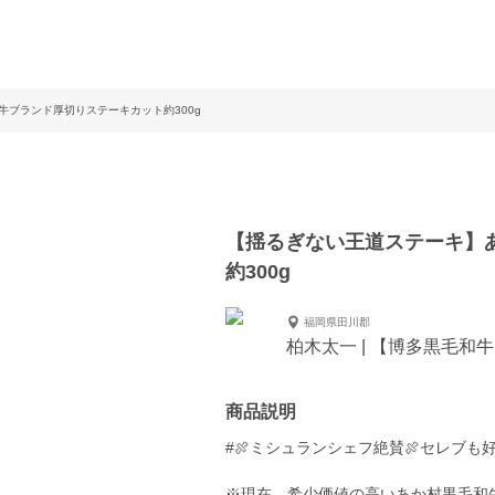
ブランド厚切りステーキカット約300g
【揺るぎない王道ステーキ】
約300g
福岡県田川郡
柏木太一 | 【博多黒毛和
商品説明
#🍖ミシュランシェフ絶賛🍖セレブ
※現在、希少価値の高いあか村黒毛和