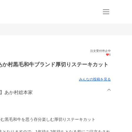
注文受付停止中
6
あか村黒毛和牛ブランド厚切りステーキカット
みんなの投稿を見る
牛】あか村総本家
も好む黒毛和牛を思う存分楽しむ厚切りステーキカット
牛となりますので、1年待ち2年待ちとなる前にご注文をされ