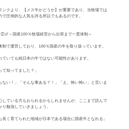
ランクより、【メス牛かどうか】が重要であり、当牧場では
ので圧倒的な人気を誇る所以でもあるのです。
②🍖～国産100％牧場経営から出荷まで一貫体制～
体制で運営しており、100％国産の牛を取り扱っています。
れていても純日本の牛ではない可能性があります。
って知ってました？」
らない！」「そんな事ある？！」「え、怖い怖い」と言いま
心している方もおられるかもしれませんが、ここまで読んで
かり勉強していきましょう。
も長く育てられた地域が日本である場合に国産牛となれる」