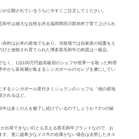
ジが公開されているうちに今すぐご注文してください。
毛和牛は雄大な自然を誇る福岡県田川郡赤村で育て上げられ
い赤村はお米の産地でもあり、当牧場では自家産の稲藁をえ
のびと放牧され育てられた博多黒毛和牛の肉質は一級品。
なく、1泊100万円超高級宿のシェフや世界一を取った料理
界中から富裕層が集まるシンガポールのセレブを虜にしてい
にするシンガポール星付きミシュランのシェフも「他の産地
賛されるほど。
和牛は多くの人を魅了し続けているのでしょうか？3つの秘
しか出荷できない幻とも言える黒毛和牛ブランドなので、お
ます。更に超希少なメス牛の在庫がない場合は去勢したオス