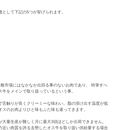
徴として下記の5つが挙げられます。
）
一般市場にはなかなか出回る事のないお肉であり、 特筆すべ
ス牛をメインで取り扱っているという事。
で舌触りが良くクリーミーな味わい。脂の溶け出す温度が低
オスのお肉よりひと味もふた味も違ってきます。
が大量生産が難しく月に最大3頭ほどしか出荷できません。
力近い肉質を誇る去勢したオス牛を取り扱い供給量する場合